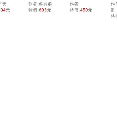
證券交
法規試題】
高級業務員
信
尹安
作者:蘇育群
作者:
作
關法規
證券商高級
證
504
元
特價:
603
元
特價:
450
元
群
務（證
業務員(重點
包
特
業務員
整理+試題演
參
級業務
練)（證券商
括
高級業務
與
員）
向