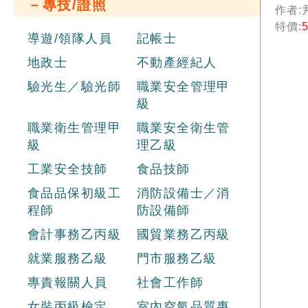
－專技/證照
本】
作者:
易相
特價:
與實
導遊/領隊人員
記帳士
券商
地政士
不動產經紀人
／高
員）
驗光生／驗光師
職業安全管理甲
級
職業衛生管理甲
職業安全衛生管
級
理乙級
工業安全技師
食品技師
食品品保初級工
消防設備士／消
程師
防設備師
會計事務乙丙級
國貿業務乙丙級
就業服務乙級
門市服務乙級
專責報關人員
社會工作師
女裝丙級檢定
室內空氣品質專