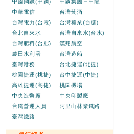
中國鋼鐵(中鋼)
中鋼集團－中龍
中華電信
台灣菸酒
台灣電力(台電)
台灣糖業(台糖)
台北自來水
台灣自來水(台水)
台灣肥料(台肥)
漢翔航空
農田水利署
台灣造船
臺灣港務
台北捷運(北捷)
桃園捷運(桃捷)
台中捷運(中捷)
高雄捷運(高捷)
桃園機場
中央造幣廠
中央印製廠
台鐵營運人員
阿里山林業鐵路
臺灣鐵路