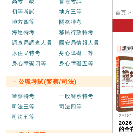
高考三級
普通考試
初等考試
地方三等
首頁
地方四等
關務特考
海巡特考
移民行政特考
調查局調查人員
國安局情報人員
證券
原住民特考
身心障礙三等
身心障礙四等
身心障礙五等
－公職考試(警察/司法)
警察特考
一般警察特考
司法三等
司法四等
2F181
司法五等
202
的全