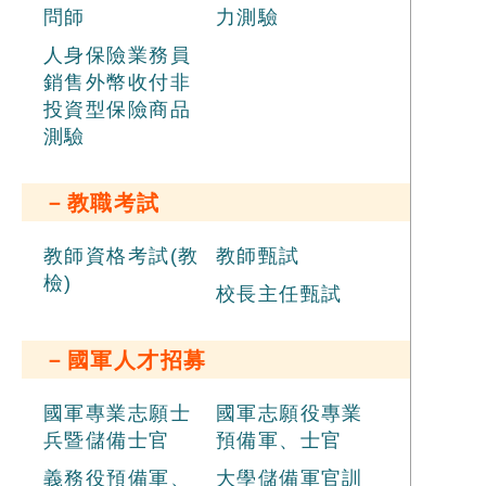
問師
力測驗
人身保險業務員
銷售外幣收付非
投資型保險商品
測驗
－教職考試
教師資格考試(教
教師甄試
檢)
校長主任甄試
－國軍人才招募
國軍專業志願士
國軍志願役專業
兵暨儲備士官
預備軍、士官
義務役預備軍、
大學儲備軍官訓