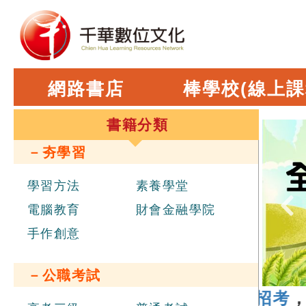
網路書店
棒學校(線上課
書籍分類
－夯學習
學習方法
素養學堂
電腦教育
財會金融學院
手作創意
－公職考試
 年
經濟部新進職員辦理聯合招考
，報名日