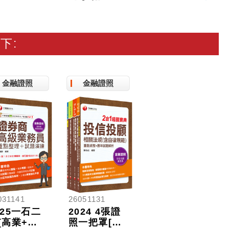
下:
金融證照
金融證照
031141
26051131
025一石二
2024 4張證
[高業+投
照一把罩[高