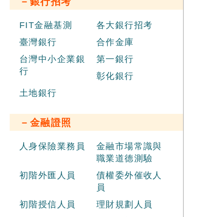
－銀行招考
FIT金融基測
各大銀行招考
臺灣銀行
合作金庫
台灣中小企業銀
第一銀行
行
彰化銀行
土地銀行
－金融證照
人身保險業務員
金融市場常識與
職業道德測驗
初階外匯人員
債權委外催收人
員
初階授信人員
理財規劃人員