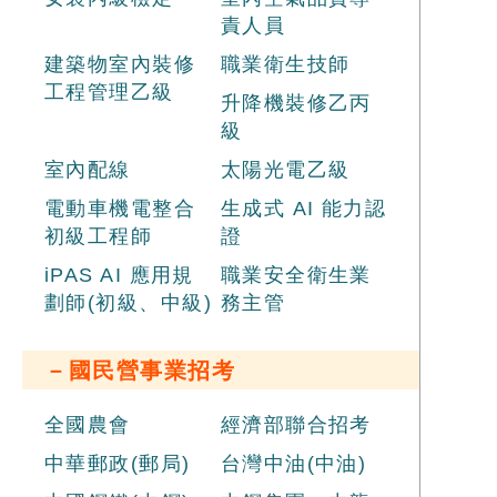
責人員
建築物室內裝修
職業衛生技師
工程管理乙級
升降機裝修乙丙
級
室內配線
太陽光電乙級
電動車機電整合
生成式 AI 能力認
初級工程師
證
iPAS AI 應用規
職業安全衛生業
劃師(初級、中級)
務主管
－國民營事業招考
全國農會
經濟部聯合招考
中華郵政(郵局)
台灣中油(中油)