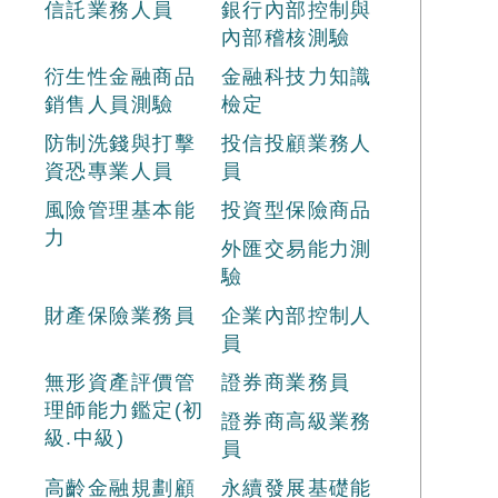
信託業務人員
銀行內部控制與
內部稽核測驗
衍生性金融商品
金融科技力知識
銷售人員測驗
檢定
防制洗錢與打擊
投信投顧業務人
資恐專業人員
員
風險管理基本能
投資型保險商品
力
外匯交易能力測
驗
財產保險業務員
企業內部控制人
員
無形資產評價管
證券商業務員
理師能力鑑定(初
證券商高級業務
級.中級)
員
高齡金融規劃顧
永續發展基礎能