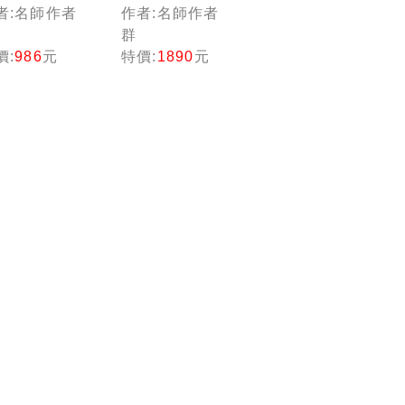
投顧]金融
業+投信投顧
者:名師作者
作者:名師作者
照組合
+理財+信託]
群
：全方位
（豪華版）
價:
986
元
特價:
1890
元
考書，含
金融證照組
趨勢分析
合包：全面
準備方
收錄重點，
！
以最短時間
熟悉理解必
考關鍵！