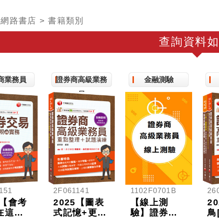
>
網路書店
> 書籍類別
查詢資料如
商業務員
證券商高級業務
金融測驗
員
151
2F061141
1102F0701B
26
6【會考
2025【圖表
【線上測
2
在這一
式記憶+更新
驗】證券商
鳥