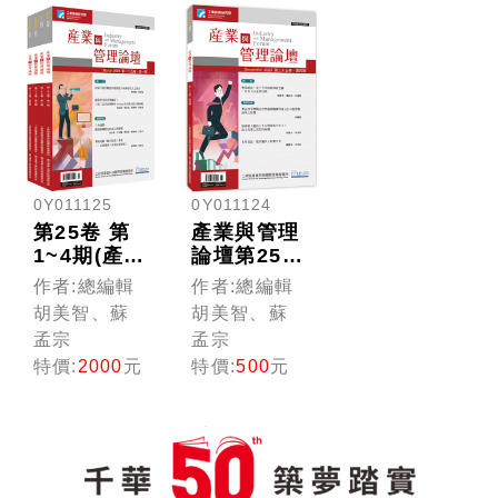
0Y011125
0Y011124
第25卷 第
產業與管理
1~4期(產業
論壇第25卷
與管理論
第4期
作者:總編輯
作者:總編輯
壇)
胡美智、蘇
胡美智、蘇
孟宗
孟宗
特價:
2000
元
特價:
500
元