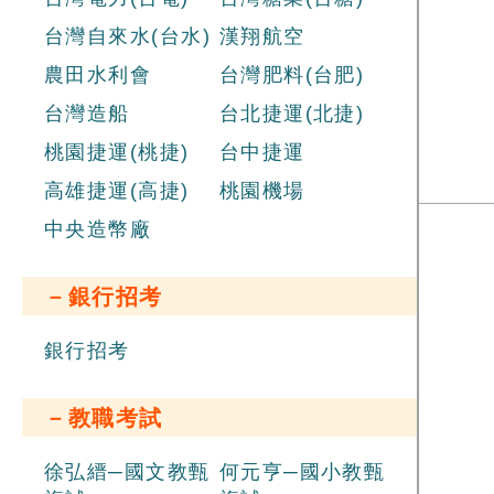
台灣自來水(台水)
漢翔航空
農田水利會
台灣肥料(台肥)
台灣造船
台北捷運(北捷)
桃園捷運(桃捷)
台中捷運
高雄捷運(高捷)
桃園機場
中央造幣廠
－銀行招考
銀行招考
－教職考試
徐弘縉─國文教甄
何元亨─國小教甄