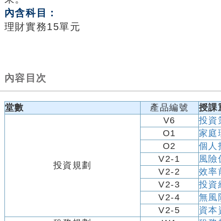
內含科目：
理財實務15單元
內容目次
堂數
產品編號
授課
V6
投資
O1
家庭
O2
個人
V2-1
風險
投資規劃
V2-2
效率
V2-3
投資
V2-4
無風
V2-5
資本