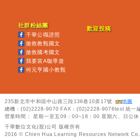
社群粉絲團
歡迎投稿
千華公職證照
搶救教甄國文
搶救國考國文
我要當A咖導遊
何元亨國小教甄
235新北市中和區中山路三段136巷10弄17號
地圖
總機：(02)2228-9070
FAX：(02)2228-9076test
統一編
營業時間：
星期一至五09：00~18：00
星期六、日公休
千華數位文化(股)公司 版權所有
2016 © Chien Hua Learning Resources Network Co. 