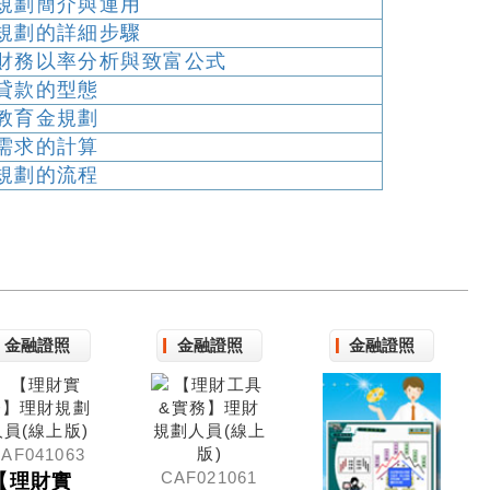
規劃簡介與運用
規劃的詳細步驟
財務以率分析與致富公式
貸款的型態
教育金規劃
需求的計算
規劃的流程
金融證照
金融證照
金融證照
AF041063
CAF021061
【理財實