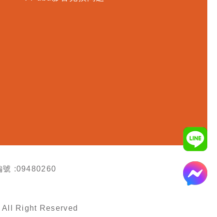
號 :09480260
All Right Reserved