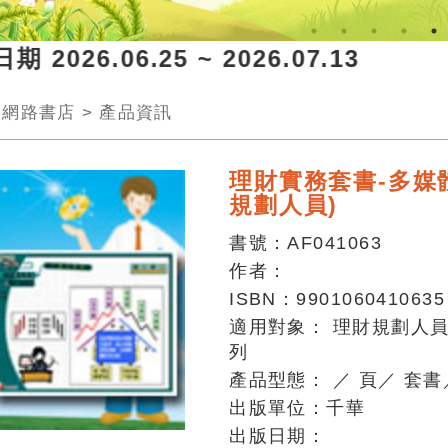
2026.06.25 ~ 2026.07.13 
>
網路書店
>
產品資訊
理財實務套書-多媒
規劃人員)
書號：
AF041063
作者：
ISBN：
9901060410635
適用對象：
理財規劃人
列
產品型態：
／
頁
／
套書
出版單位：
千華
出版日期：