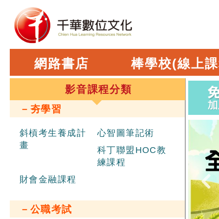
網路書店
棒學校(線上課
影音課程分類
－夯學習
斜槓考生養成計
心智圖筆記術
畫
科丁聯盟HOC教
練課程
財會金融課程
－公職考試