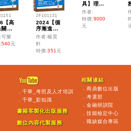
具】理財
規劃人員
作者:
81151
2F101131
(線上版)
特價:
9000
26【高
2024【循
元
過關看
序漸進的
!】理
10日規
:可樂
作者:楊昊
規劃人
劃】理財
:
540
元
軒
專業能
規劃人員
特價:
351
元
測驗一
專業證照
過關：
10日速成
選歷屆
(理財規劃
題及解
人員)
（理財
相關連結
劃人
．
商鼎數位出版
）
．
千華_考照及人才培訓
．
考選部
．
千華_影知識
．
金融研訓院
書籍客製化出版服務
．
技能檢定中心
．
職缺媒合專區
數位內容代製服務