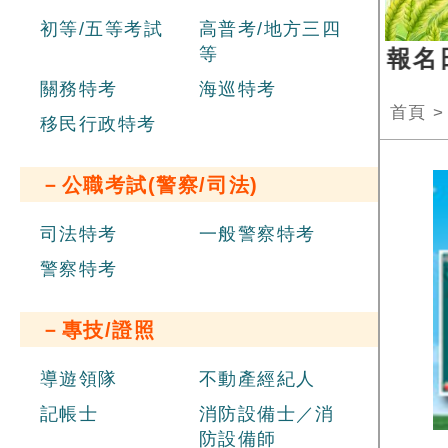
初等/五等考試
高普考/地方三四
等
經濟部新進職員辦理聯合招考
，報名日期 
關務特考
海巡特考
首頁
移民行政特考
－公職考試(警察/司法)
司法特考
一般警察特考
警察特考
－專技/證照
導遊領隊
不動產經紀人
記帳士
消防設備士／消
防設備師