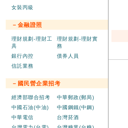
女裝丙級
－金融證照
理財規劃-理財工
理財規劃-理財實
具
務
銀行內控
債券人員
信託業務
－國民營企業招考
經濟部聯合招考
中華郵政(郵局)
中國石油(中油)
中國鋼鐵(中鋼)
中華電信
台灣菸酒
台灣電力(台電)
台灣糖業(台糖)