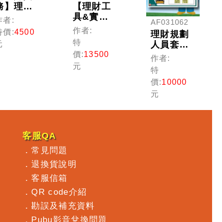
務】理財
【理財工
規劃人員
具&實
作者:
AF031062
(線上版)
務】理財
作者:
特價:
4500
理財規劃
規劃人員
特
人員套書-
元
(線上版)
多媒體課
價:
13500
作者:
程(金融證
元
特
照)
價:
10000
元
客服QA
．
常見問題
．
退換貨說明
．
客服信箱
．
QR code介紹
．
勘誤及補充資料
．
Pubu影音兌換問題