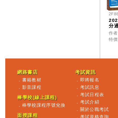
2F8
20
分
這本
作者
財
特價
員
力
次
精
試
析
網路書店
考試資訊
規
．
書籍教材
．
即將報名
員
．
影音課程
．
考試訊息
．
考試日程表
棒學校(線上課程)
．
考試介紹
．
棒學校課程序號兌換
．
關於公職考試
面授課程
．
考試資格查詢