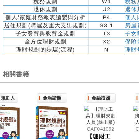
稅務規劃
W1
稅務
退休規劃
U2
退休
個人/家庭財務報表編製與分析
P4
個人
居住規劃(購屋及重大支出規劃)
S3-1
房屋
子女養育與教育金規劃
T3
子女
全方位理財規劃
X2
保險
理財規劃的步驟(流程)
N
理財
相關書籍
財規劃人
金融證照
金融證照
員
CAF041062
C
【理財工