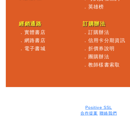
．
英雄榜
經銷通路
訂購辦法
．
實體書店
．
訂購辦法
．
網路書店
．
信用卡分期資訊
．
電子書城
．
折價券說明
．
團購辦法
．
教師樣書索取
Positive SSL
合作提案
聯絡我們