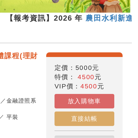
【報考資訊】2026 年
農田水利新進人員
體課程(理財
定價：
5000
元
特價：
4500
元
VIP價：
4500
元
員／金融證照系
放入購物車
／
平裝
直接結帳