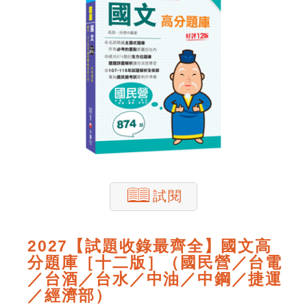
試閱
2027【試題收錄最齊全】國文高
分題庫［十二版］（國民營／台電
／台酒／台水／中油／中鋼／捷運
／經濟部）