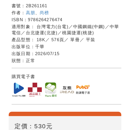
書號：
2B261161
作者：
高朋
、
尚榜
ISBN：
9786264276474
適用對象：
台灣電力(台電)／中國鋼鐵(中鋼)／中華
電信／台北捷運(北捷)／桃園捷運(桃捷)
產品型態：
18K
／
576頁
／
單冊
／
平裝
出版單位：
千華
出版日期：
2026/07/15
狀態：
正常
購買電子書
定價：
530
元