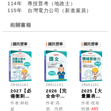
114年 專技普考（地政士）
115年 台灣電力公司（新進雇員）
相關書籍
國民營事
國民營事
國民營事
業
業
業
2B961161
2B811151
2B661141
2027【必
2026【完
2025【大
備衝刺題
全命中必
量圖表解
庫書】流
考重
說】機械
作者:林柏
作者:高
作者:祝裕
體力學與
點！】國
原理(含
超
朋、尚榜
特價:
485