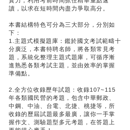
實力，利用考前時間抓住精華重點速
讀，以求在短時間內盡力爭取高分。
本書結構特色可分為三大部分，分別如
下：
1.主題式模擬題庫：鑑於國文考試範疇十
分廣泛，本書特聘名師，將各類常見考
題，系統化整理主題式題庫，可循序漸
進熟悉各類考試主題，並由效率的掌握
準備點。
2.全方位收錄歷年試題：收錄107~115
年各類國民營的考題，包含中華郵政、
中鋼、中油、台電、北捷、桃捷等，所
收錄的歷屆試題最多最廣，讓你一手掌
握作文、測驗題型多元考題，在答題上