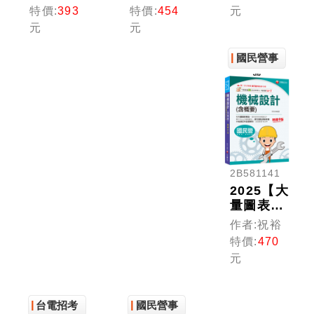
流體機械
文〔十九
概要與大
特價:
393
特價:
454
元
重點統整
版〕（國
意)奪分
元
元
+高分題
民營／台
寶典［十
庫〔六
電／台酒
版］（國
國民營事
版〕（國
／經濟部
民營事業
民營／經
／郵政／
／台電／
業
濟部／中
捷運／臺
捷運／普
鋼／高普
鐵）
考／四等
地特／專
特考）
技高考）
2B581141
2025【大
量圖表解
說】機械
作者:祝裕
設計(含
特價:
470
概要)
元
［九版］
（國民營
事業／高
台電招考
國民營事
普考／各