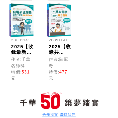
類特考）
業
2B091141
2B391141
2025【收
2025【收
錄最新試
錄共
題及解
1828
作者:千華
作者:陸冠
析】台電
題，簡潔
名師群
奇
新進雇員
易懂，不
特價:
531
特價:
477
綜合行政
用死記】
元
元
類超強5
主題式基
合1題庫
本電學高
(含國
分題庫
文、英
（十七
文、法律
版）（國
常識、企
民營事業
業管理概
／台電／
合作提案
聯絡我們