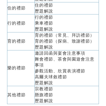
住的禮節
住的禮節
歷題解說
行的禮節
行的禮節
乘車禮節
歷題解說
育的禮節（常見、拜訪禮節）
育的禮節
育的禮節（探病、致謝禮節）
歷題解說
邀請回函與宴會注意事項
舞會禮節、茶會與園遊會注意
事項
樂的禮節
參觀活動、欣賞表演禮節
高爾夫球敘禮節
歷題解說
宗教禮節
其他禮節
懸旗禮節
歷題解說