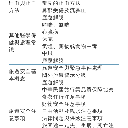
出血與止血
常見的止血方法
方法
鼻部受傷及流鼻血
歷題解說
哮喘、氣喘
心臟病
其他醫學保
休克
健與處理常
氣體、藥物或食物中毒
識
中風
歷題解說
旅遊安全與緊急事件處理
旅遊安全基
國外旅遊警示分級
本概念
歷題解說
中華民國旅行業品質保障協會
食衣住行注意事項
財物安全注意事項
旅遊安全注
自由活動及戲水注意事項
意事項
法律問題與保險注意事項
旅客途中走失、生病、死亡注