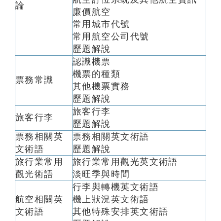
論
廉價航空
常用城市代號
常用航空公司代號
歷題解說
認識機票
機票的種類
票務常識
其他機票實務
歷題解說
旅客行李
旅客行李
歷題解說
票務相關英
票務相關英文術語
文術語
歷題解說
旅行業常用
旅行業常用觀光英文術語
觀光術語
淡旺季與時間
行李與轉機英文術語
航空相關英
機上狀況英文術語
文術語
其他特殊安排英文術語