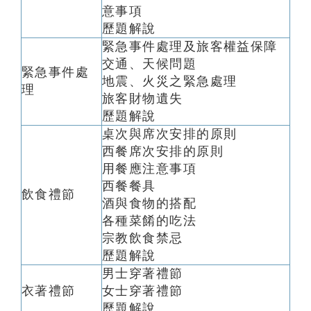
意事項
歷題解說
緊急事件處理及旅客權益保障
交通、天候問題
緊急事件處
地震、火災之緊急處理
理
旅客財物遺失
歷題解說
桌次與席次安排的原則
西餐席次安排的原則
用餐應注意事項
西餐餐具
飲食禮節
酒與食物的搭配
各種菜餚的吃法
宗教飲食禁忌
歷題解說
男士穿著禮節
衣著禮節
女士穿著禮節
歷題解說