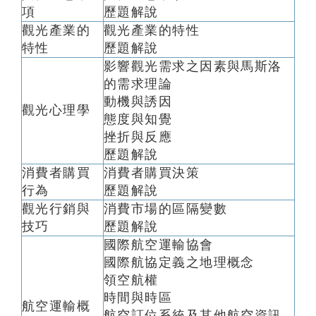
項
歷題解說
觀光產業的
觀光產業的特性
特性
歷題解說
影響觀光需求之因素與馬斯洛
的需求理論
動機與誘因
觀光心理學
態度與知覺
挫折與反應
歷題解說
消費者購買
消費者購買決策
行為
歷題解說
觀光行銷與
消費市場的區隔變數
技巧
歷題解說
國際航空運輸協會
國際航協定義之地理概念
領空航權
時間與時區
航空運輸概
航空訂位系統及其他航空資訊