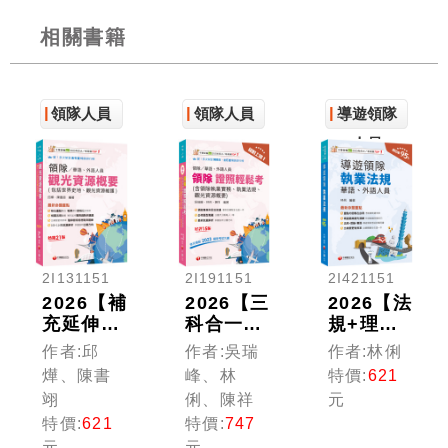
相關書籍
領隊人員
領隊人員
導遊領隊
人員
2I131151
2I191151
2I421151
2026【補
2026【三
2026【法
充延伸實
科合一必
規+理論
務趨勢與
考重點】
+實務一
作者:邱
作者:吳瑞
作者:林俐
議題】觀
絕對上
本GO!】
燁、陳書
峰、林
特價:
621
光資源概
榜! 領隊
導遊領隊
翊
俐、陳祥
元
要(包括
證照輕鬆
執業法規
特價:
621
特價:
747
世界史地
考 (含領
〔華語、
元
元