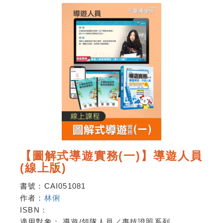
【圖解式導遊實務(一)】導遊人員
(線上版)
書號：
CAI051081
作者：
林俐
ISBN：
適用對象：
導遊/領隊人員／專技證照系列