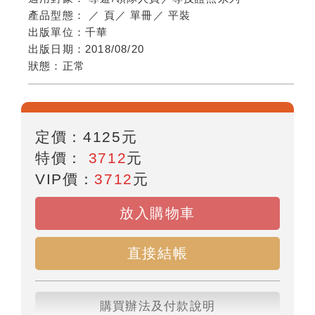
產品型態：
／
頁
／
單冊
／
平裝
出版單位：
千華
出版日期：
2018/08/20
狀態：
正常
定價：
4125
元
特價：
3712
元
VIP價：
3712
元
放入購物車
直接結帳
購買辦法及付款說明