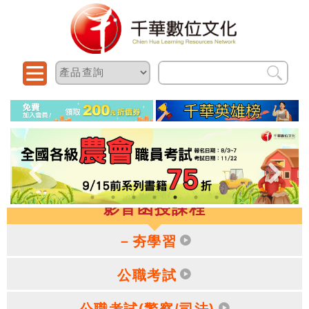
影音函授課程
－夯學習
公職考試
公職考試(警察/司法)