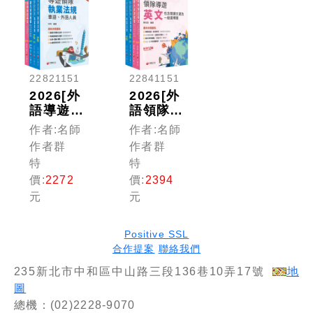
22821151
22841151
2026[外
2026[外
語導遊]
語領隊]
領隊導遊
領隊導遊
作者:名師
作者:名師
人員課文
人員課文
作者群
作者群
版套書：
版套書：
特
特
內含因應
全面收錄
價:
2272
價:
2394
各類考試
重點，以
元
元
題型，迅
最短時間
速掌握命
熟悉理解
題核心！
必考關
Positive SSL
鍵！
合作提案
聯絡我們
235新北市中和區中山路三段136巷10弄17號
地
圖
總機：(02)2228-9070