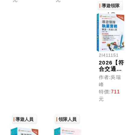
ˋ觀光資
隊執業實
外語導遊
導遊領隊
源維護)
務、執業
領隊人
[華語ˋ外
法規、觀
員〕
人員
語領隊人
光資源概
員]［二
要)［十
十一版］
五版］
（領隊華
（華語／
語人員／
外語領隊
外語人
人員）
2I411151
員）
2026【符
合交通部
公告最新
作者:吳瑞
考試大
峰
綱】導遊
特價:
711
領隊執業
元
實務[五
版]［華
語、外語
導遊人員
領隊人員
導遊領隊
人員］