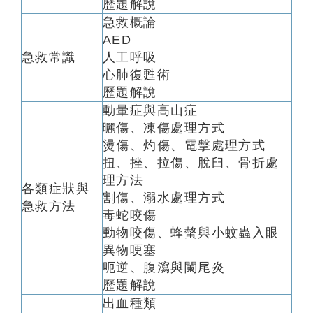
歷題解說
急救概論
AED
急救常識
人工呼吸
心肺復甦術
歷題解說
動暈症與高山症
曬傷、凍傷處理方式
燙傷、灼傷、電擊處理方式
扭、挫、拉傷、脫臼、骨折處
理方法
各類症狀與
割傷、溺水處理方式
急救方法
毒蛇咬傷
動物咬傷、蜂螫與小蚊蟲入眼
異物哽塞
呃逆、腹瀉與闌尾炎
歷題解說
出血種類