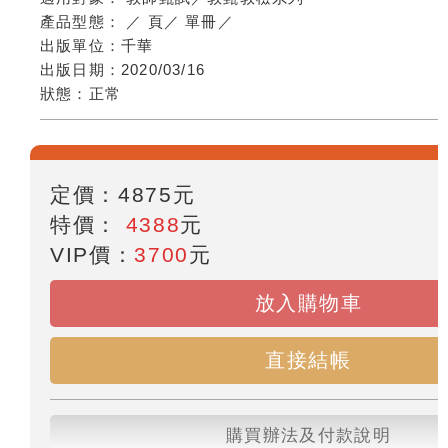
產品型態：
／
頁
／
單冊
／
出版單位：
千華
出版日期：
2020/03/16
狀態：
正常
定價：
4875
元
特價：
4388
元
VIP價：
3700
元
放入購物車
直接結帳
購買辦法及付款說明