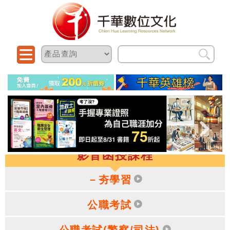
影音函授課程
－夯學習
公職考試
公職考試(警察/司法)