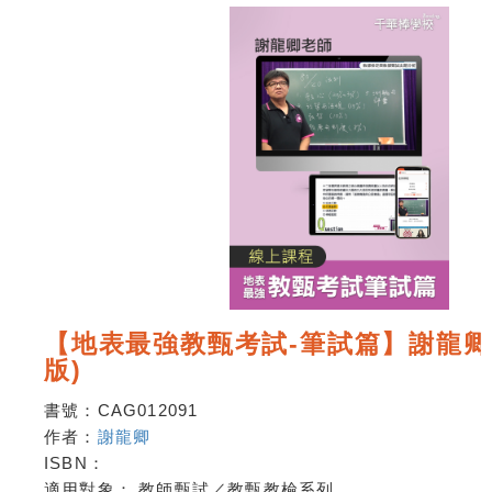
【地表最強教甄考試-筆試篇】謝龍卿
版)
書號：
CAG012091
作者：
謝龍卿
ISBN：
適用對象：
教師甄試／教甄教檢系列