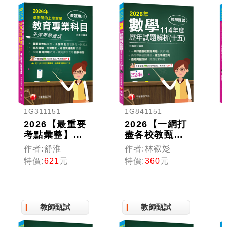
1G311151
1G841151
2026【最重要
2026【一網打
考點彙整】準
盡各校教甄考
老師的上岸救
題】數學歷年
作者:舒淮
作者:林叡彣
星---教甄教育
試題解題聖經
特價:
621
元
特價:
360
元
專業科目子彈
(十五)114年
考點速成（中
度（高中職、
小學教師甄試
國中小教師甄
／代理代課教
試／代理代課
教師甄試
教師甄試
師甄試）
教師甄試）