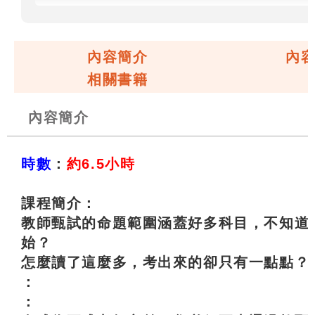
內容簡介
內
相關書籍
內容簡介
時數
：
約6.5小時
課程簡介：
教師甄試的命題範圍涵蓋好多科目，不知道
始？
怎麼讀了這麼多，考出來的卻只有一點點？
：
：