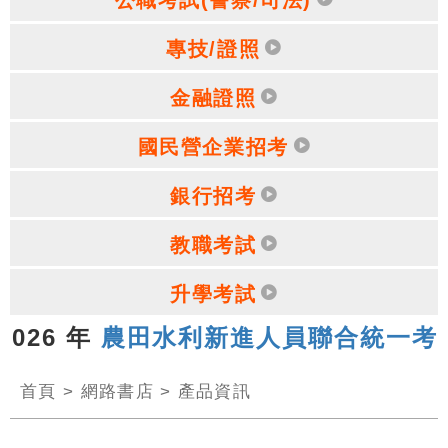
專技/證照
金融證照
國民營企業招考
銀行招考
教職考試
升學考試
26 年
農田水利新進人員聯合統一考試
，
首頁
>
網路書店
>
產品資訊