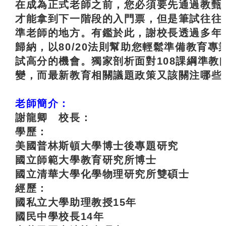
在成為正式老師之前，您必須要先通過教甄
才能拿到下一階段的入門票，但是筆試往往
準老師的地方。有鑑於此，謝校長透過多年
歸納，以80/20法則幫助您輕鬆準備教育專
試高分的機會。獨家剖析面對108課綱準教
變，而最新教育相關議題政策又該關注哪些
老師簡介：
謝龍卿 校長：
學歷：
美國普林斯頓大學博士後專題研究
國立師範大學教育研究所博士
國立清華大學化學物理研究所雙碩士
經歷：
國私立大學助理教授15年
國民中學校長14年