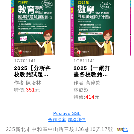
1G701141
1G811141
2025【分析各
2025【一網打
校教甄試題】
盡各校教甄考
教育專業科目
題】數學歷年
作者:陳培林
作者:高偉欽、
歷年試題解題
試題解題聖經
特價:
351
元
林叡彣
聖經(十
(十
特價:
414
元
八)113年度
四)112~113
（中小學教師
年度（高中
甄試／代理代
職、國中小教
Positive SSL
課教師甄試）
師甄試／代理
合作提案
聯絡我們
代課教師甄
235新北市中和區中山路三段136巷10弄17號
地
試）