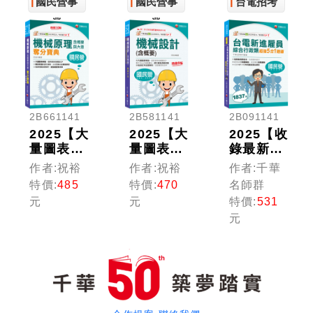
中油／中
國民營事
民營／經
國民營事
／郵政／
台電招考
鋼／捷運
濟部／中
捷運／臺
業
業
／經濟
鋼／高普
鐵）
部）
地特／專
技高考）
2B661141
2B581141
2B091141
2025【大
2025【大
2025【收
量圖表解
量圖表解
錄最新試
說】機械
說】機械
題及解
作者:祝裕
作者:祝裕
作者:千華
原理(含
設計(含
析】台電
特價:
485
特價:
470
名師群
概要與大
概要)
新進雇員
元
元
特價:
531
意)奪分
［九版］
綜合行政
元
寶典［十
（國民營
類超強5
版］（國
事業／高
合1題庫
民營事業
普考／各
(含國
／台電／
類特考）
文、英
捷運／普
文、法律
考／四等
常識、企
特考）
業管理概