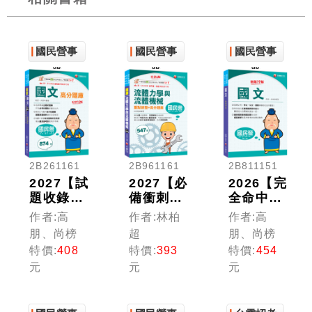
國民營事
國民營事
國民營事
業
業
業
2B261161
2B961161
2B811151
2027【試
2027【必
2026【完
題收錄最
備衝刺題
全命中必
齊全】國
庫書】流
考重
作者:高
作者:林柏
作者:高
文高分題
體力學與
點！】國
朋、尚榜
超
朋、尚榜
庫［十二
流體機械
文〔十九
特價:
408
特價:
393
特價:
454
版］（國
重點統整
版〕（國
元
元
元
民營／台
+高分題
民營／台
電／台酒
庫〔六
電／台酒
／台水／
版〕（國
／經濟部