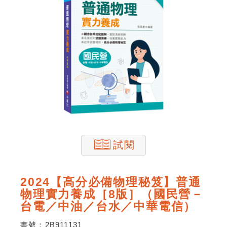
試閱
2024【高分必備物理秘笈】普通
物理實力養成［8版］（國民營－
台電／中油／台水／中華電信）
書號：
2B911131