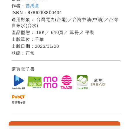
作者：
曾禹童
ISBN：
9786263800434
適用對象：
台灣電力(台電)／台灣中油(中油)／台灣
自來水(台水)
產品型態：
18K
／
640頁
／
單冊
／
平裝
出版單位：
千華
出版日期：
2023/11/20
狀態：
正常
購買電子書