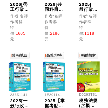
2026[勞
2026[共
2025[一
工行政]
同科目]
般行政]
普通考
高普考／
普通考試
作者:名師
作者:名師
作者:名師
試/地方
地方三四
／地方四
作者群
作者群
作者群
四等課文
等課文版
等歷屆試
特
特
特
版套書：
套書：天
題版套
價:
1605
價:
2186
價:
1118
全面收錄
羅地網涵
書：市面
元
元
元
重點，以
蓋考試應
上內容最
最短時間
有概念，
完整解題
熟悉理解
鋪天蓋地
套書，綜
必考關鍵
緊扣各類
觀命題趨
普考/地四
高普/地特
輔助教材
命題焦點
勢！
D0293T51
23651141
1E201141
稅務法規
2025[一
2025【掌
(含概
般行政]
握考點勤