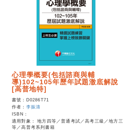
心理學概要(包括諮商與輔
導)102~105年歷年試題澈底解說
[高普地特]
書號：
D0286T71
作者：
李振濤
ISBN：
適用對象：
地方四等／普通考試／高考三級／地方三
等／高普考系列書籍