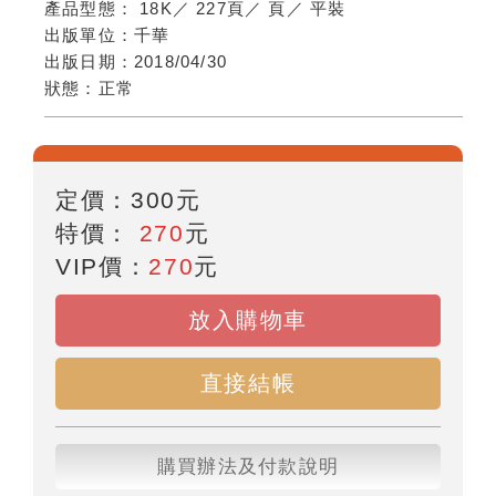
產品型態：
18K
／
227頁
／
頁
／
平裝
出版單位：
千華
出版日期：
2018/04/30
狀態：
正常
定價：
300
元
特價：
270
元
VIP價：
270
元
放入購物車
直接結帳
購買辦法及付款說明