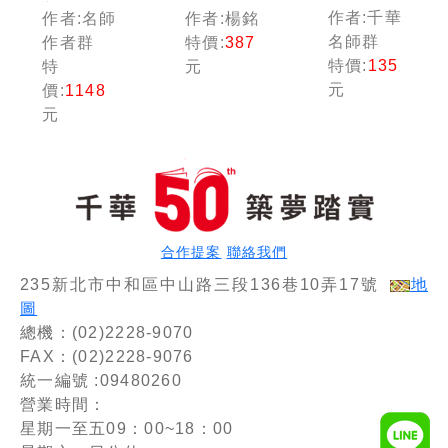
要)101~103
普通考試
加練筆】
作者:千華
作者:名師
作者:楊銘
年歷屆試
／地方四
行政學
名師群
作者群
特價:
387
題澈底解
等頻出題
(含概要)
特價:
135
特
元
說[高普
庫版套
頻出題庫
元
價:
1148
地特]
書：收錄
〔十一
元
完整必讀
版〕（高
關鍵題
普考／地
型，解題
方特考／
易讀易懂
各類特
易記！
考）
合作提案
聯絡我們
235新北市中和區中山路三段136巷10弄17號
地
圖
總機：(02)2228-9070
FAX：(02)2228-9076
統一編號 :09480260
營業時間：
星期一至五09：00~18：00