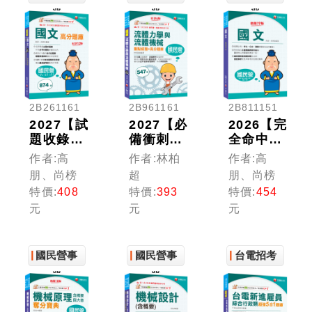
業
業
業
2B261161
2B961161
2B811151
2027【試
2027【必
2026【完
題收錄最
備衝刺題
全命中必
齊全】國
庫書】流
考重
作者:高
作者:林柏
作者:高
文高分題
體力學與
點！】國
朋、尚榜
超
朋、尚榜
庫［十二
流體機械
文〔十九
特價:
408
特價:
393
特價:
454
版］（國
重點統整
版〕（國
元
元
元
民營／台
+高分題
民營／台
電／台酒
庫〔六
電／台酒
／台水／
版〕（國
／經濟部
中油／中
國民營事
民營／經
國民營事
／郵政／
台電招考
鋼／捷運
濟部／中
捷運／臺
業
業
／經濟
鋼／高普
鐵）
部）
地特／專