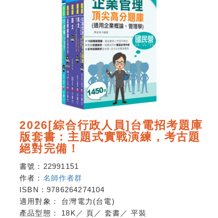
2026[綜合行政人員]台電招考題庫
版套書：主題式實戰演練，考古題
絕對完備！
書號：
22991151
作者：
名師作者群
ISBN：
9786264274104
適用對象：
台灣電力(台電)
產品型態：
18K
／
頁
／
套書
／
平裝