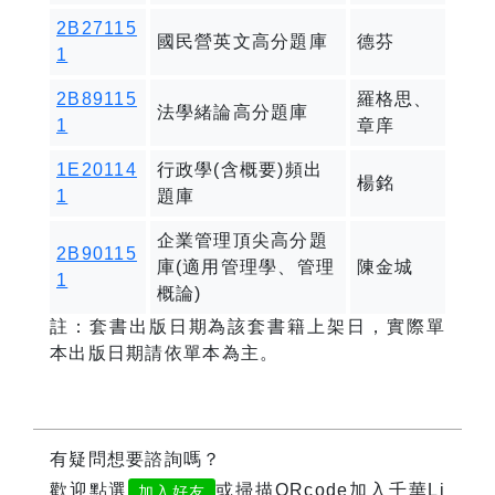
2B27115
國民營英文高分題庫
德芬
1
2B89115
羅格思、
法學緒論高分題庫
1
章庠
1E20114
行政學(含概要)頻出
楊銘
1
題庫
企業管理頂尖高分題
2B90115
庫(適用管理學、管理
陳金城
1
概論)
註：套書出版日期為該套書籍上架日，實際單
本出版日期請依單本為主。
有疑問想要諮詢嗎？
歡迎點選
或掃描QRcode加入千華Li
加入好友