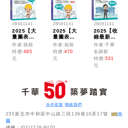
技高考）
2B661141
2B581141
2B091141
2025【大
2025【大
2025【收
量圖表解
量圖表解
錄最新試
說】機械
說】機械
題及解
作者:祝裕
作者:祝裕
作者:千華
原理(含
設計(含
析】台電
特價:
485
特價:
470
名師群
概要與大
概要)
新進雇員
元
元
特價:
531
意)奪分
［九版］
綜合行政
元
寶典［十
（國民營
類超強5
版］（國
事業／高
合1題庫
民營事業
普考／各
(含國
／台電／
類特考）
文、英
捷運／普
文、法律
考／四等
常識、企
特考）
業管理概
合作提案
聯絡我們
論、行政
235新北市中和區中山路三段136巷10弄17號
地
學概要)
（國民營
圖
事／台電
總機：(02)2228-9070