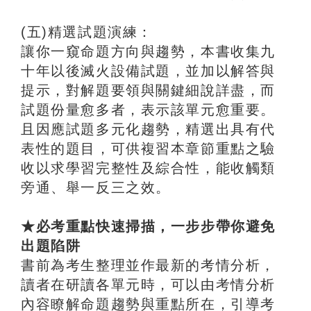
(五)精選試題演練：
讓你一窺命題方向與趨勢，本書收集九
十年以後滅火設備試題，並加以解答與
提示，對解題要領與關鍵細說詳盡，而
試題份量愈多者，表示該單元愈重要。
且因應試題多元化趨勢，精選出具有代
表性的題目，可供複習本章節重點之驗
收以求學習完整性及綜合性，能收觸類
旁通、舉一反三之效。
★必考重點快速掃描，一步步帶你避免
出題陷阱
書前為考生整理並作最新的考情分析，
讀者在研讀各單元時，可以由考情分析
內容瞭解命題趨勢與重點所在，引導考