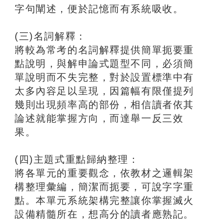
字句闡述，便於記憶而有系統吸收。
(三)名詞解釋：
將較為常考的名詞解釋提供簡單扼要重
點說明，與解申論式題型不同，必須簡
單說明而不失完整，對於設置標準中有
太多內容足以呈現，因篇幅有限僅提列
幾則出現頻率高的部份，相信讀者依其
論述就能掌握方向，而達舉一反三效
果。
(四)主題式重點歸納整理：
將各單元的重要觀念，依教材之邏輯架
構整理彙編，簡潔而扼要，可說字字重
點。本單元系統架構完整讓你掌握滅火
設備精髓所在，想高分的讀者應熟記。