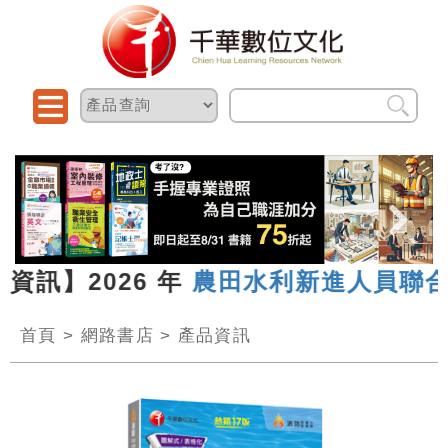
】2026 年
農田水利新進人員聯合統一
首頁
>
網路書店
>
產品資訊