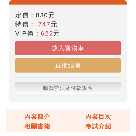
定價：
830
元
特價：
747
元
VIP價：
622
元
放入購物車
直接結帳
購買辦法及付款說明
內容簡介
內容目次
相關書籍
考試介紹