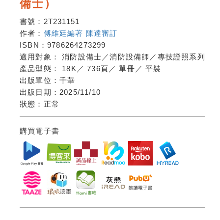
備士）
書號：
2T231151
作者：
傅維廷編著 陳達審訂
ISBN：
9786264273299
適用對象：
消防設備士／消防設備師／專技證照系列
產品型態：
18K
／
736頁
／
單冊
／
平裝
出版單位：
千華
出版日期：
2025/11/10
狀態：
正常
購買電子書