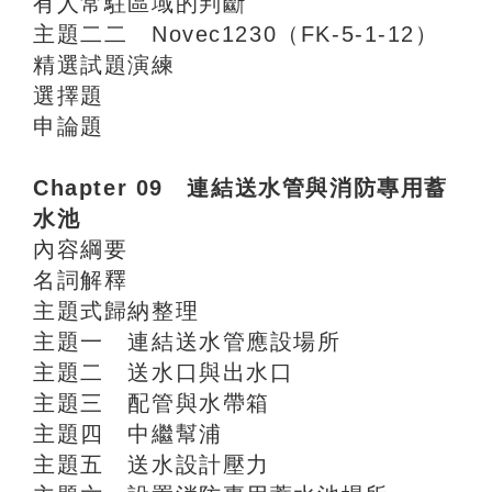
有人常駐區域的判斷
主題二二 Novec1230（FK-5-1-12）
精選試題演練
選擇題
申論題
Chapter 09 連結送水管與消防專用蓄
水池
內容綱要
名詞解釋
主題式歸納整理
主題一 連結送水管應設場所
主題二 送水口與出水口
主題三 配管與水帶箱
主題四 中繼幫浦
主題五 送水設計壓力