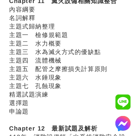
Chapter 11 滅火設備相關知識整合
內容綱要
名詞解釋
主題式歸納整理
主題一 檢修規範題
主題二 水力概要
主題三 水為滅火方式的優缺點
主題四 流體機械
主題五 配管之摩擦損失計算原則
主題六 水錘現象
主題七 孔蝕現象
精選試題演練
選擇題
申論題
Chapter 12 最新試題及解析