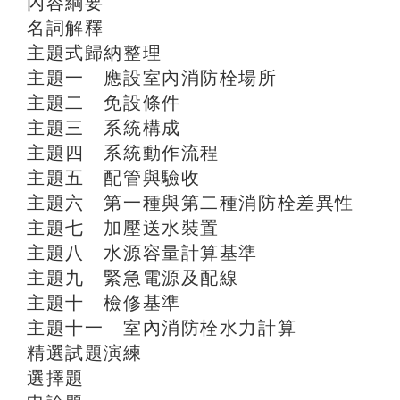
內容綱要
名詞解釋
主題式歸納整理
主題一 應設室內消防栓場所
主題二 免設條件
主題三 系統構成
主題四 系統動作流程
主題五 配管與驗收
主題六 第一種與第二種消防栓差異性
主題七 加壓送水裝置
主題八 水源容量計算基準
主題九 緊急電源及配線
主題十 檢修基準
主題十一 室內消防栓水力計算
精選試題演練
選擇題