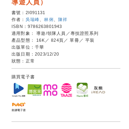
導遊人員）
書號：
2I091131
作者：
吳瑞峰
、
林俐
、
陳祥
ISBN：
9786263801943
適用對象：
導遊/領隊人員／專技證照系列
產品型態：
16K
／
824頁
／
單冊
／
平裝
出版單位：
千華
出版日期：
2023/12/20
狀態：
正常
購買電子書