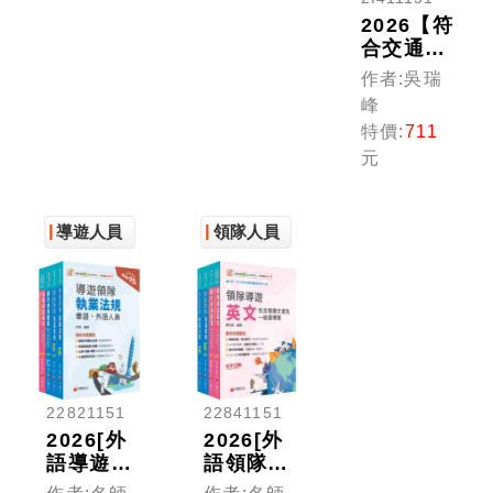
員）
2026【符
合交通部
公告最新
作者:吳瑞
考試大
峰
綱】導遊
特價:
711
領隊執業
元
實務[五
版]［華
語、外語
導遊人員
領隊人員
導遊領隊
人員］
22821151
22841151
2026[外
2026[外
語導遊]
語領隊]
領隊導遊
領隊導遊