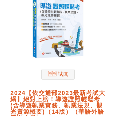
試閱
2024【依交通部2023最新考試大
綱】絕對上榜！導遊證照輕鬆考
(含導遊執業實務、執業法規、觀
光資源概要)（14版）（華語外語