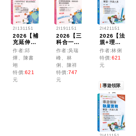
2I131151
2I191151
2I421151
2026【補
2026【三
2026【法
充延伸實
科合一必
規+理論
務趨勢與
考重點】
+實務一
作者:邱
作者:吳瑞
作者:林俐
議題】觀
絕對上
本GO!】
燁、陳書
峰、林
特價:
621
光資源概
榜! 領隊
導遊領隊
翊
俐、陳祥
元
要(包括
證照輕鬆
執業法規
特價:
621
特價:
747
世界史地
考 (含領
〔華語、
元
元
ˋ觀光資
隊執業實
外語導遊
導遊領隊
源維護)
務、執業
領隊人
[華語ˋ外
法規、觀
員〕
人員
語領隊人
光資源概
員]［二
要)［十
十一版］
五版］
（領隊華
（華語／
語人員／
外語領隊
外語人
人員）
2I411151