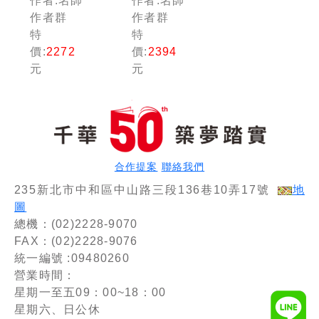
作者:名師
作者:名師
人員課文
人員課文
作者群
作者群
版套書：
版套書：
特
特
內含因應
全面收錄
價:
2272
價:
2394
各類考試
重點，以
元
元
題型，迅
最短時間
速掌握命
熟悉理解
題核心！
必考關
鍵！
合作提案
聯絡我們
235新北市中和區中山路三段136巷10弄17號
地
圖
總機：(02)2228-9070
FAX：(02)2228-9076
統一編號 :09480260
營業時間：
星期一至五09：00~18：00
星期六、日公休