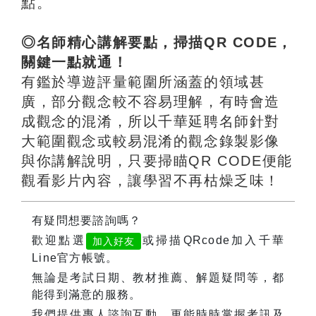
點。
◎名師精心講解要點，掃描QR CODE，
關鍵一點就通！
有鑑於導遊評量範圍所涵蓋的領域甚
廣，部分觀念較不容易理解，有時會造
成觀念的混淆，所以千華延聘名師針對
大範圍觀念或較易混淆的觀念錄製影像
與你講解說明，只要掃瞄QR CODE便能
觀看影片內容，讓學習不再枯燥乏味！
有疑問想要諮詢嗎？
歡迎點選
或掃描QRcode加入千華
加入好友
Line官方帳號。
無論是考試日期、教材推薦、解題疑問等，都
能得到滿意的服務。
我們提供專人諮詢互動，更能時時掌握考訊及