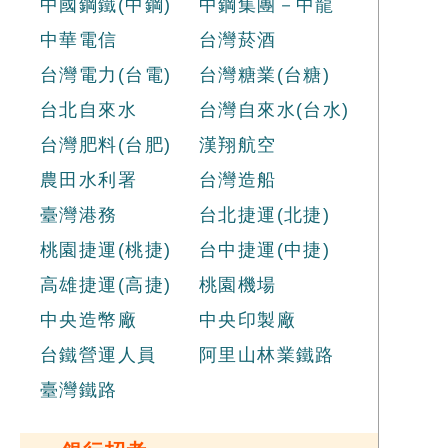
中國鋼鐵(中鋼)
中鋼集團－中龍
中華電信
台灣菸酒
台灣電力(台電)
台灣糖業(台糖)
台北自來水
台灣自來水(台水)
台灣肥料(台肥)
漢翔航空
農田水利署
台灣造船
臺灣港務
台北捷運(北捷)
桃園捷運(桃捷)
台中捷運(中捷)
高雄捷運(高捷)
桃園機場
中央造幣廠
中央印製廠
台鐵營運人員
阿里山林業鐵路
臺灣鐵路