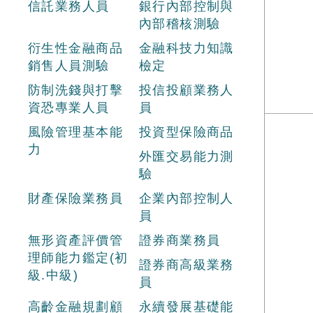
信託業務人員
銀行內部控制與
內部稽核測驗
衍生性金融商品
金融科技力知識
銷售人員測驗
檢定
防制洗錢與打擊
投信投顧業務人
資恐專業人員
員
風險管理基本能
投資型保險商品
力
外匯交易能力測
驗
財產保險業務員
企業內部控制人
員
無形資產評價管
證券商業務員
理師能力鑑定(初
證券商高級業務
級.中級)
員
高齡金融規劃顧
永續發展基礎能