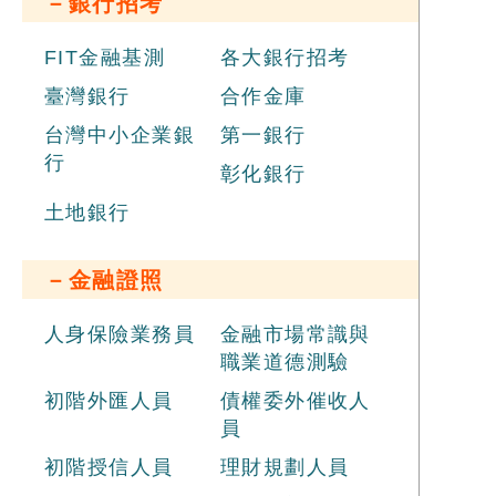
－銀行招考
FIT金融基測
各大銀行招考
臺灣銀行
合作金庫
台灣中小企業銀
第一銀行
行
彰化銀行
土地銀行
－金融證照
人身保險業務員
金融市場常識與
職業道德測驗
初階外匯人員
債權委外催收人
員
初階授信人員
理財規劃人員