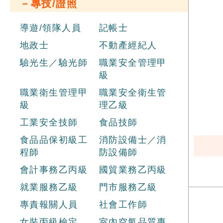
－專技/證照
導遊/領隊人員
記帳士
地政士
不動產經紀人
驗光生／驗光師
職業安全管理甲
級
職業衛生管理甲
職業安全衛生管
級
理乙級
工業安全技師
食品技師
食品品保初級工
消防設備士／消
程師
防設備師
會計事務乙丙級
國貿業務乙丙級
就業服務乙級
門市服務乙級
專責報關人員
社會工作師
女裝丙級檢定
室內空氣品質專