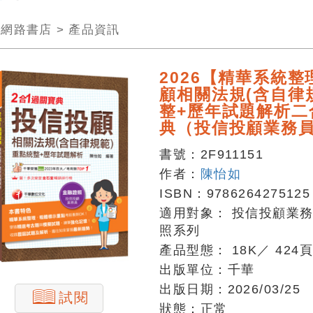
>
網路書店
>
產品資訊
2026【精華系統
顧相關法規(含自律
整+歷年試題解析二
典（投信投顧業務
書號：
2F911151
作者：
陳怡如
ISBN：
9786264275125
適用對象：
投信投顧業
照系列
產品型態：
18K
／
424
出版單位：
千華
出版日期：
2026/03/25
試閱
狀態：
正常