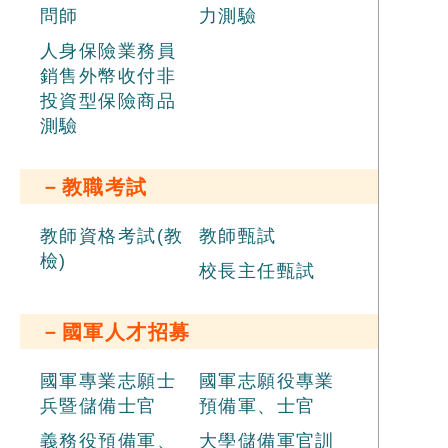
問師
力測驗
人身保險業務員
銷售外幣收付非
投資型保險商品
測驗
－教職考試
教師資格考試(教
教師甄試
檢)
校長主任甄試
－國軍人才招募
國軍專業志願士
國軍志願役專業
兵暨儲備士官
預備軍、士官
義務役預備軍、
大學儲備軍官訓