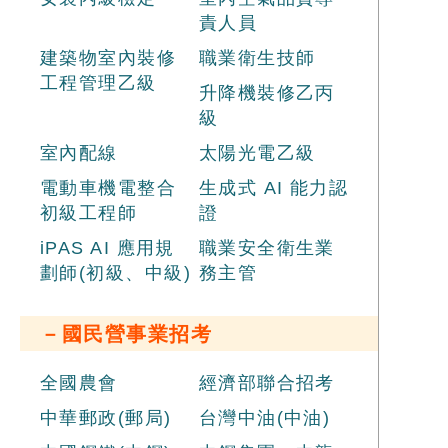
責人員
建築物室內裝修
職業衛生技師
工程管理乙級
升降機裝修乙丙
級
室內配線
太陽光電乙級
電動車機電整合
生成式 AI 能力認
初級工程師
證
iPAS AI 應用規
職業安全衛生業
劃師(初級、中級)
務主管
－國民營事業招考
全國農會
經濟部聯合招考
中華郵政(郵局)
台灣中油(中油)