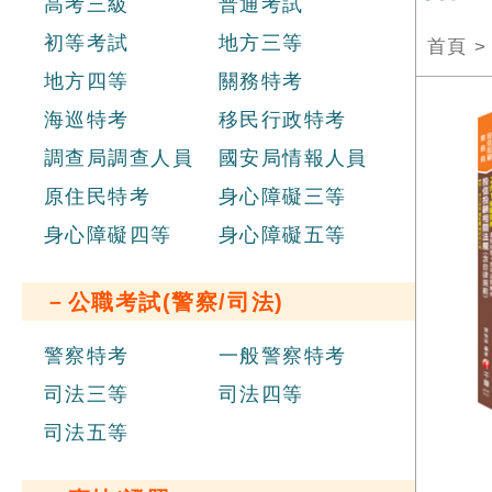
高考三級
普通考試
初等考試
地方三等
首頁
地方四等
關務特考
海巡特考
移民行政特考
調查局調查人員
國安局情報人員
原住民特考
身心障礙三等
身心障礙四等
身心障礙五等
－公職考試(警察/司法)
警察特考
一般警察特考
司法三等
司法四等
司法五等