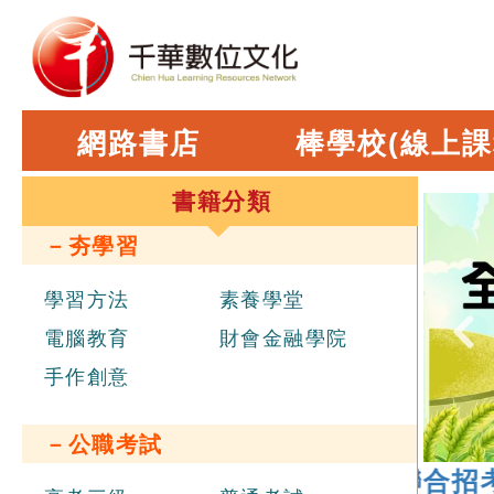
網路書店
棒學校(線上課
書籍分類
－夯學習
學習方法
素養學堂
電腦教育
財會金融學院
手作創意
－公職考試
6 年
經濟部新進職員辦理聯合招考
，報