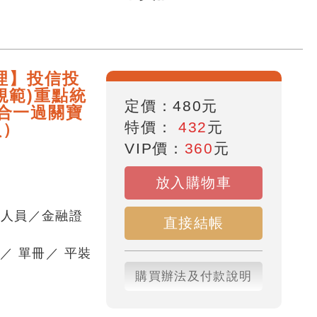
整理】投信投
規範)重點統
定價：
480
元
合一過關寶
特價：
432
元
員）
VIP價：
360
元
放入購物車
務人員／金融證
直接結帳
頁
／
單冊
／
平裝
購買辦法及付款說明