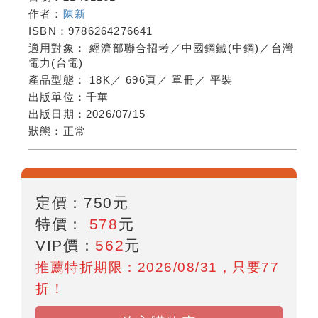
作者：
陳新
ISBN：
9786264276641
適用對象：
經濟部聯合招考／中國鋼鐵(中鋼)／台灣
電力(台電)
產品型態：
18K
／
696頁
／
單冊
／
平裝
出版單位：
千華
出版日期：
2026/07/15
狀態：
正常
定價：
750
元
特價：
578
元
VIP價：
562
元
推薦特折期限：2026/08/31，只要77
折！