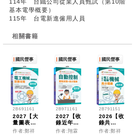
114年 台鐵公司從業人員甄試（第10階
基本電學概要）
115年 台電新進僱用人員
相關書籍
國民營事
國民營事
國民營事
業
業
業
2B691161
2B971161
2B791151
2027【大
2027【收
2026【收
量圖表解
錄近年國
錄共
說】電工
民營試
1498
作者:鄭祥
作者:翔霖
作者:鄭祥