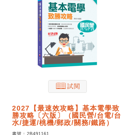
試閱
2027【最速效攻略】基本電學致
勝攻略〔六版〕（國民營/台電/台
水/捷運/桃機/郵政/關務/鐵路）
書號：
2B491161