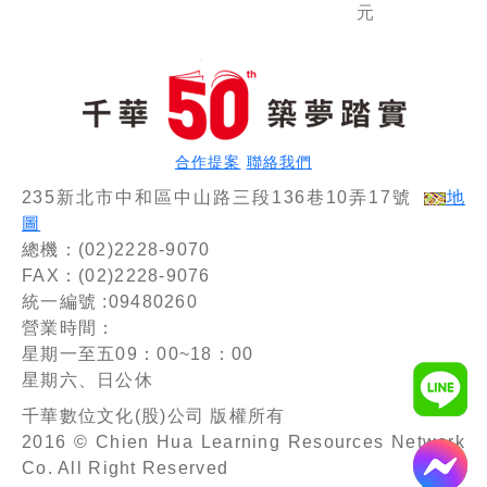
元
民營事業
版）（經
進職員聯
／經濟部
濟部／台
合甄試題
／台電／
電／捷運
庫版套
中油／中
／台酒／
書：名師
鋼／捷
鐵路特
精編上千
運）
考）
題模擬
題，涵蓋
合作提案
聯絡我們
企管應有
概念
235新北市中和區中山路三段136巷10弄17號
地
圖
總機：(02)2228-9070
FAX：(02)2228-9076
統一編號 :09480260
營業時間：
星期一至五09：00~18：00
星期六、日公休
千華數位文化(股)公司 版權所有
2016 © Chien Hua Learning Resources Network
Co. All Right Reserved