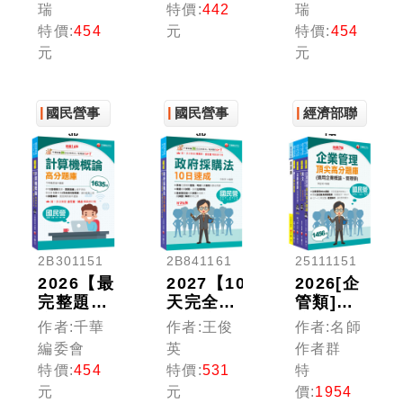
機械(電
題】自動
題，輔以
瑞
特價:
442
瑞
機機械)
控制重點
圖示，不
特價:
454
元
特價:
454
致勝攻略
統整+高
用死記】
元
元
（十三
分題庫
主題式電
版）［經
（七版）
工機械
濟部／台
（國民營
(電機機
電／中油
國民營事
事業／郵
國民營事
械)高分
經濟部聯
／北捷／
政／台酒
題庫〔9
業
業
招
高普考／
／桃機／
版〕（國
各類特
經濟部／
民營事業
考］
關務）
／台電／
台灣菸酒
／中油／
台鐵）
2B301151
2B841161
25111151
2026【最
2027【10
2026[企
完整題
天完全攻
管類]經
庫】計算
略政府採
濟部所屬
作者:千華
作者:王俊
作者:名師
機概論高
購法】政
事業機構
編委會
英
作者群
分題庫
府採購法
(台電/中
特價:
454
特價:
531
特
［十六
10日速
油/台水/
元
元
價:
1954
版］（國
成（六
台糖)新