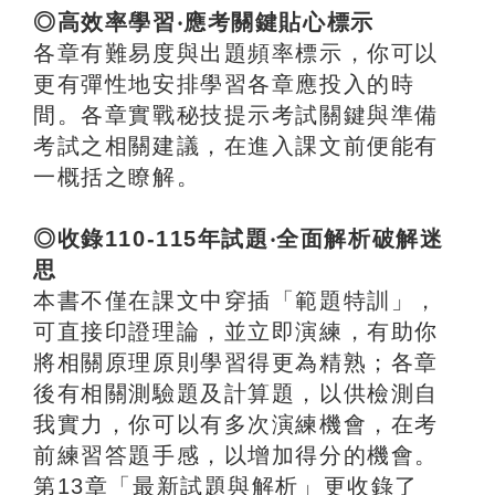
◎高效率學習‧應考關鍵貼心標示
各章有難易度與出題頻率標示，你可以
更有彈性地安排學習各章應投入的時
間。各章實戰秘技提示考試關鍵與準備
考試之相關建議，在進入課文前便能有
一概括之瞭解。
◎收錄110-115年試題‧全面解析破解迷
思
本書不僅在課文中穿插「範題特訓」，
可直接印證理論，並立即演練，有助你
將相關原理原則學習得更為精熟；各章
後有相關測驗題及計算題，以供檢測自
我實力，你可以有多次演練機會，在考
前練習答題手感，以增加得分的機會。
第13章「最新試題與解析」更收錄了