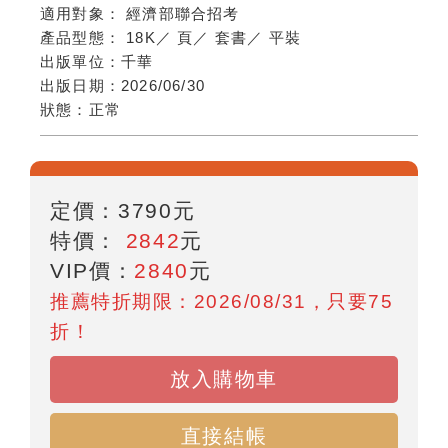
適用對象：
經濟部聯合招考
產品型態：
18K
／
頁
／
套書
／
平裝
出版單位：
千華
出版日期：
2026/06/30
狀態：
正常
定價：
3790
元
特價：
2842
元
VIP價：
2840
元
推薦特折期限：2026/08/31，只要75
折！
放入購物車
直接結帳