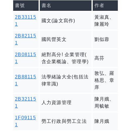
書號
書名
作者
2B33115
黃淑真、
國文(論文寫作)
1
陳麗玲
2B82115
國民營英文
劉似蓉
1
2B08115
絕對高分! 企業管理(
高芬
1
含企業概論、管理學)
敦弘、羅
2B88115
法學緒論大全(包括法
格思、章
1
律常識)
庠
2B32115
陳月娥、
人力資源管理
1
周毓敏
1F09115
勞工行政與勞工立法
陳月娥
1