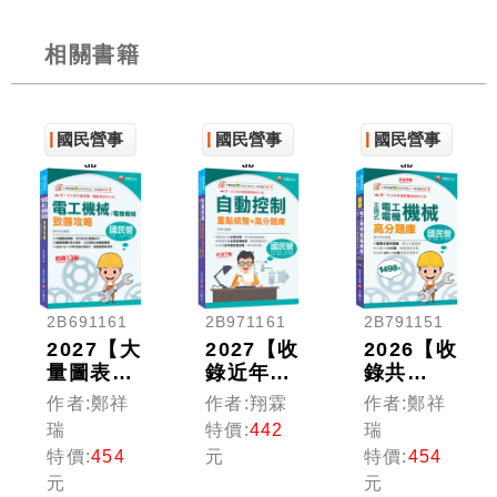
相關書籍
國民營事
國民營事
國民營事
業
業
業
2B691161
2B971161
2B791151
2027【大
2027【收
2026【收
量圖表解
錄近年國
錄共
說】電工
民營試
1498
作者:鄭祥
作者:翔霖
作者:鄭祥
機械(電
題】自動
題，輔以
瑞
特價:
442
瑞
機機械)
控制重點
圖示，不
特價:
454
元
特價:
454
致勝攻略
統整+高
用死記】
元
元
（十三
分題庫
主題式電