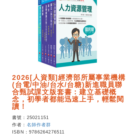
2026[人資類]經濟部所屬事業機構
(台電/中油/台水/台糖)新進職員聯
合甄試課文版套書：建立基礎概
念，初學者都能迅速上手，輕鬆閱
讀！
書號：
25021151
作者：
名師作者群
ISBN：
9786264276511