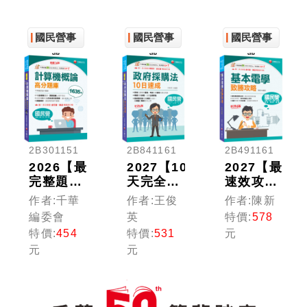
版）［經
（七版）
工機械
濟部／台
（國民營
(電機機
電／中油
國民營事
事業／郵
國民營事
械)高分
國民營事
／北捷／
政／台酒
題庫〔9
業
業
業
高普考／
／桃機／
版〕（國
各類特
經濟部／
民營事業
考］
關務）
／台電／
台灣菸酒
／中油／
台鐵）
2B301151
2B841161
2B491161
2026【最
2027【10
2027【最
完整題
天完全攻
速效攻
庫】計算
略政府採
略】基本
作者:千華
作者:王俊
作者:陳新
機概論高
購法】政
電學致勝
編委會
英
特價:
578
分題庫
府採購法
攻略〔六
特價:
454
特價:
531
元
［十六
10日速
版〕（國
元
元
版］（國
成（六
民營/台
民營事業
版）（經
電/台水/
／經濟部
濟部／台
捷運/桃
／台電／
電／捷運
機/郵政/