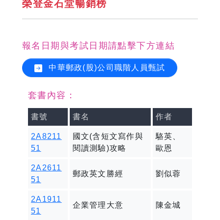
榮登金石堂暢銷榜
報名日期與考試日期請點擊下方連結
中華郵政(股)公司職階人員甄試
套書內容：
書號
書名
作者
2A8211
國文(含短文寫作與
駱英、
51
閱讀測驗)攻略
歐恩
2A2611
郵政英文勝經
劉似蓉
51
2A1911
企業管理大意
陳金城
51