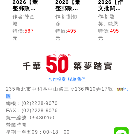
2026【彙
2026【彙
2026【作
整郵政常
整郵政常
文批閱範
考企管重
考題型】
例+最詳
作者:陳金
作者:劉似
作者:駱
點】企業
郵政英文
盡的測驗
城
蓉
英、歐恩
管理大意
勝經［十
題重點】
特價:
567
特價:
495
特價:
495
［第十六
五版］
國文(含
元
元
元
版］（中
（中華郵
短文寫作
華郵政
政(郵局)
與閱讀測
(郵局)專
專業職內
驗)攻略
業職(二)
外勤／營
〔十一
內勤專
運職／職
版〕（中
用）
階晉升／
華郵政
升資）
(郵局)專
合作提案
聯絡我們
業職(一)
235新北市中和區中山路三段136巷10弄17號
地
／專業職
(二)／內
圖
外勤）
總機：(02)2228-9070
FAX：(02)2228-9076
統一編號 :09480260
營業時間：
星期一至五09：00~18：00