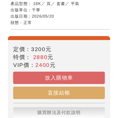
產品型態：
18K
／
頁
／
套書
／
平裝
出版單位：
千華
出版日期：
2026/05/20
狀態：
正常
定價：
3200
元
特價：
2880
元
VIP價：
2400
元
放入購物車
直接結帳
購買辦法及付款說明