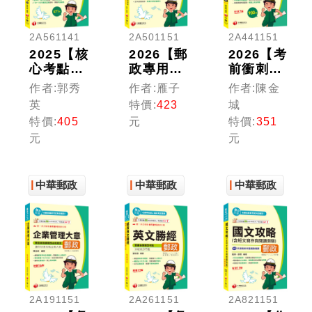
2A561141
2A501151
2A441151
2025【核
2026【郵
2026【考
心考點破
政專用詞
前衝刺搶
解，法條
彙＋常考
分刷題必
作者:郭秀
作者:雁子
作者:陳金
重點速
重點】郵
備】郵政
英
特價:
423
城
記】洗錢
政英文焦
三法大意
特價:
405
元
特價:
351
防制法大
點速成
全真模擬
元
元
意考點破
+模擬試
題庫[七
解+題庫
題演練
版]（中
（中華郵
（中華郵
華郵政
政(郵局)
中華郵政
政(郵局)
中華郵政
(郵局)專
中華郵政
專業職
專業職
業職(二)
(二)內
(二)內／
內勤適
勤）
外勤／營
用）
運職／職
階晉升／
升資）
2A191151
2A261151
2A821151