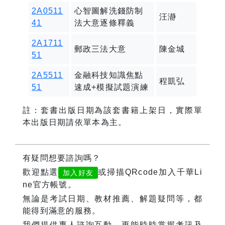
2A0511
心智圖解洗錢防制
汪瀞
41
法大意逐條釋義
2A1711
郵政三法大意
陳金城
51
2A5511
金融科技知識焦點
程凱弘
51
速成+模擬試題演練
註：套書出版日期為該套書籍上架日，實際單
本出版日期請依單本為主。
有疑問想要諮詢嗎？
歡迎點選
或掃描QRcode加入千華Li
加入好友
ne官方帳號。
無論是考試日期、教材推薦、解題疑問等，都
能得到滿意的服務。
我們提供專人諮詢互動，更能時時掌握考訊及