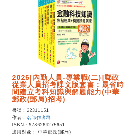
2026[內勤人員-專業職(二)]郵政
從業人員招考課文版套書：最省時
間建立考科知識與解題能力(中華
郵政(郵局)招考)
書號：
22311151
作者：
名師作者群
ISBN：
9786264275651
適用對象：
中華郵政(郵局)