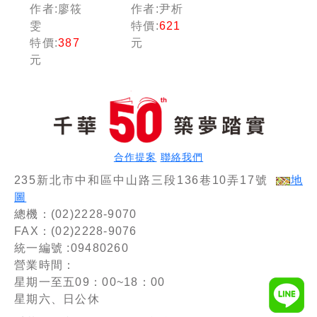
綜+國寫
行政法觀
作者:廖筱
作者:尹析
全攻略】
念課----
雯
特價:
621
超速效!
圖解、時
特價:
387
元
9招心法
事、思惟
元
快速提升
導引：全
學測國綜
新素養導
+國寫實
向！(法
力（素養
學素養/
學堂／升
高普/地
大學測）
特/司法/
警察/鐵
合作提案
聯絡我們
路)
235新北市中和區中山路三段136巷10弄17號
地
圖
總機：(02)2228-9070
FAX：(02)2228-9076
統一編號 :09480260
營業時間：
星期一至五09：00~18：00
星期六、日公休