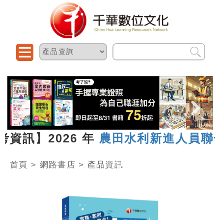
資訊】2026 年
農田水利新進人員聯合
首頁
>
網路書店
>
產品資訊