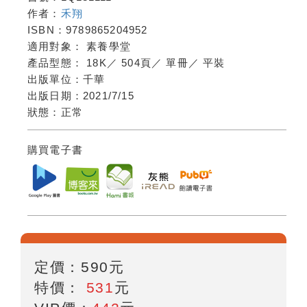
作者：
禾翔
ISBN：
9789865204952
適用對象：
素養學堂
產品型態：
18K
／
504頁
／
單冊
／
平裝
出版單位：
千華
出版日期：
2021/7/15
狀態：
正常
購買電子書
定價：
590
元
特價：
531
元