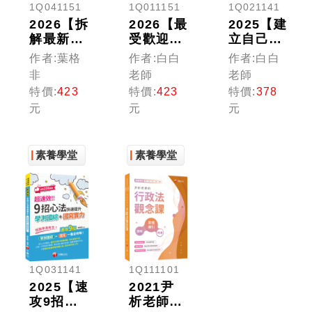
1Q041151
1Q011151
1Q021141
2026【拆
2026【最
2025【建
解最新學
受歡迎的
立自己的
測古文重
公開課老
寫作素材
作者:葉格
作者:白白
作者:白白
點】迎戰
師，突破
庫】輕量
非
老師
老師
學測國
700萬觀
級學測國
特價:
423
特價:
423
特價:
378
文:圖解
看】重量
寫-十大
元
元
元
核心古文
級國學與
單元輕鬆
15篇+經
古文 [四
破解（素
典古文
版]（素
養學堂）
(含文學
素養學堂
養學堂）
素養學堂
史總表與
思想流派
解析)
（素養學
堂／升大
學測）
1Q031141
1Q111101
2025【速
2021尹
攻9招國
析老師的