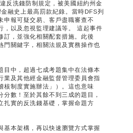
因違反洗錢防制規定，被美國紐約州金
灣金融史上最高罰款紀錄。當時DFS列
未申報可疑交易、客戶盡職審查不
行，以及忽視監理建議等。 這起事件
修訂，並強化相關配套措施。此後
熱門關鍵字，相關法規及實務操作也
題目中，超過七成考題集中在法條本
行業及其他經金融監督管理委員會指
稽核制度實施辦法」）。這也意味
分分數！至於其餘不到三成的題目，
立扎實的反洗錢基礎，掌握命題方
與基本架構，再以快速瀏覽方式掌握