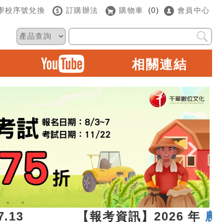
學校序號兌換
訂購辦法
購物車
(0)
會員中心
相關連結
.07.13 【報考資訊】2026 年
農田水