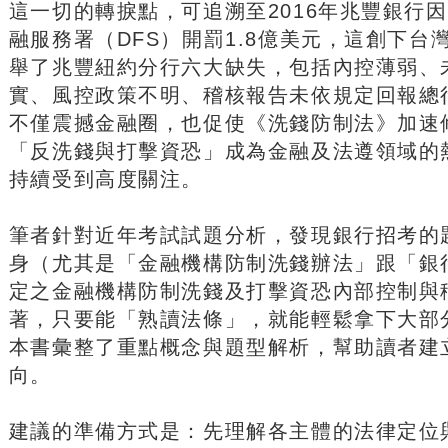
這一切的轉捩點，可追溯至2016年兆豐銀行
融服務署（DFS）開罰1.8億美元，這創下台
舉了兆豐紐約分行六大缺失，包括內控薄弱、
實、風控政策不明、稽核報告未依規定回報總
不僅震撼金融圈，也促使《洗錢防制法》加速
「反洗錢與打擊資恐」成為金融及法遵領域的
持續受到高度關注。
筆者針對近年考試試題分析，發現銀行招考的
身（尤其是「金融機構防制洗錢辦法」跟「銀
定之金融機構防制洗錢及打擊資恐內部控制與
著，只要能「熟讀法條」，就能輕鬆拿下大部
本書彙整了重點概念與題型解析，幫助讀者建
向。
建議的準備方式是：先理解各主體的法律定位