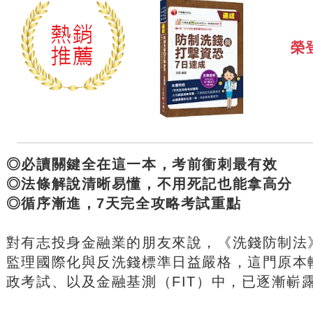
榮
◎必讀關鍵全在這一本，考前衝刺最有效
◎法條解說清晰易懂，不用死記也能拿高分
◎循序漸進，7天完全攻略考試重點
對有志投身金融業的朋友來說，《洗錢防制法
監理國際化與反洗錢標準日益嚴格，這門原本
政考試、以及金融基測（FIT）中，已逐漸嶄