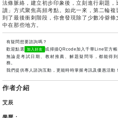
法條脈絡，建立初步印象後，立刻進行刷題，
讀」方式聚焦高頻考點。如此一來，第二輪複
到了最後衝刺階段，你會發現除了少數冷僻條
中在那些地方。
有疑問想要諮詢嗎？
歡迎點選
或掃描QRcode加入千華Line官方
加入好友
無論是考試日期、教材推薦、解題疑問等，都能得
務。
我們提供專人諮詢互動，更能時時掌握考訊及優惠活動
作者介紹
艾辰
學歷：