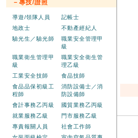
－專技/證照
導遊/領隊人員
記帳士
地政士
不動產經紀人
驗光生／驗光師
職業安全管理甲
級
職業衛生管理甲
職業安全衛生管
級
理乙級
工業安全技師
食品技師
食品品保初級工
消防設備士／消
程師
防設備師
會計事務乙丙級
國貿業務乙丙級
就業服務乙級
門市服務乙級
專責報關人員
社會工作師
女裝丙級檢定
室內空氣品質專