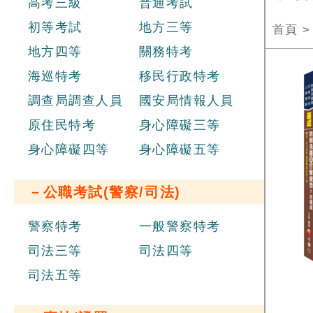
高考三級
普通考試
初等考試
地方三等
首頁
地方四等
關務特考
海巡特考
移民行政特考
調查局調查人員
國安局情報人員
原住民特考
身心障礙三等
身心障礙四等
身心障礙五等
－公職考試(警察/司法)
警察特考
一般警察特考
司法三等
司法四等
司法五等