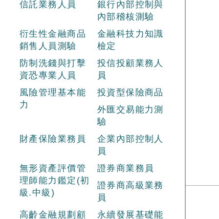
信託業務人員
銀行內部控制與
內部稽核測驗
衍生性金融商品
金融科技力知識
銷售人員測驗
檢定
防制洗錢與打擊
投信投顧業務人
資恐專業人員
員
風險管理基本能
投資型保險商品
力
外匯交易能力測
驗
財產保險業務員
企業內部控制人
員
無形資產評價管
證券商業務員
理師能力鑑定(初
證券商高級業務
級.中級)
員
高齡金融規劃顧
永續發展基礎能