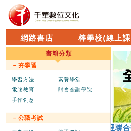
網路書店
棒學校(線上課
書籍分類
－夯學習
學習方法
素養學堂
電腦教育
財會金融學院
手作創意
－公職考試
026 年
經濟部新進職員辦理聯合招考