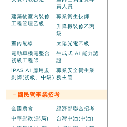
責人員
建築物室內裝修
職業衛生技師
工程管理乙級
升降機裝修乙丙
級
室內配線
太陽光電乙級
電動車機電整合
生成式 AI 能力認
初級工程師
證
iPAS AI 應用規
職業安全衛生業
劃師(初級、中級)
務主管
－國民營事業招考
全國農會
經濟部聯合招考
中華郵政(郵局)
台灣中油(中油)