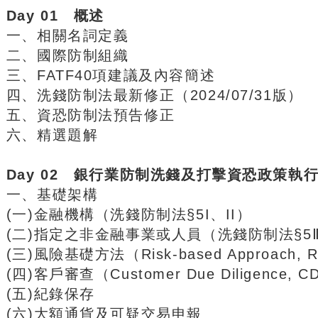
Day 01 概述
一、相關名詞定義
二、國際防制組織
三、FATF40項建議及內容簡述
四、洗錢防制法最新修正（2024/07/31版）
五、資恐防制法預告修正
六、精選題解
Day 02 銀行業防制洗錢及打擊資恐政策執
一、基礎架構
(一)金融機構（洗錢防制法§5I、II）
(二)指定之非金融事業或人員（洗錢防制法§5
(三)風險基礎方法（Risk-based Approach, 
(四)客戶審查（Customer Due Diligence, 
(五)紀錄保存
(六)大額通貨及可疑交易申報