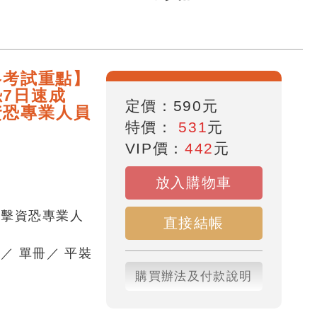
略考試重點】
7日速成
定價：
590
元
資恐專業人員
特價：
531
元
VIP價：
442
元
放入購物車
打擊資恐專業人
直接結帳
頁
／
單冊
／
平裝
購買辦法及付款說明