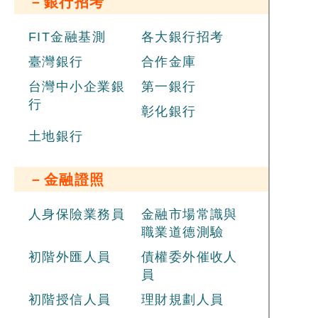
－銀行招考
FIT金融基測
各大銀行招考
臺灣銀行
合作金庫
台灣中小企業銀
第一銀行
行
彰化銀行
土地銀行
－金融證照
人身保險業務員
金融市場常識與
職業道德測驗
初階外匯人員
債權委外催收人
員
初階授信人員
理財規劃人員