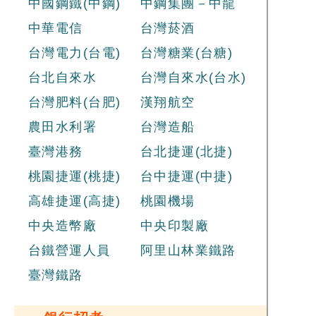
中國鋼鐵(中鋼)
中鋼集團－中龍
中華電信
台灣菸酒
台灣電力(台電)
台灣糖業(台糖)
台北自來水
台灣自來水(台水)
台灣肥料(台肥)
漢翔航空
農田水利署
台灣造船
臺灣港務
台北捷運(北捷)
桃園捷運(桃捷)
台中捷運(中捷)
高雄捷運(高捷)
桃園機場
中央造幣廠
中央印製廠
台鐵營運人員
阿里山林業鐵路
臺灣鐵路