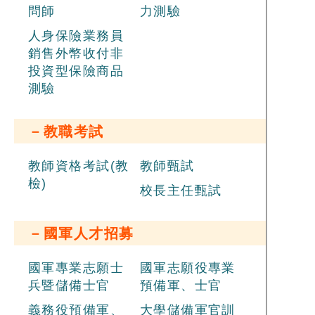
問師
力測驗
人身保險業務員
銷售外幣收付非
投資型保險商品
測驗
－教職考試
教師資格考試(教
教師甄試
檢)
校長主任甄試
－國軍人才招募
國軍專業志願士
國軍志願役專業
兵暨儲備士官
預備軍、士官
義務役預備軍、
大學儲備軍官訓