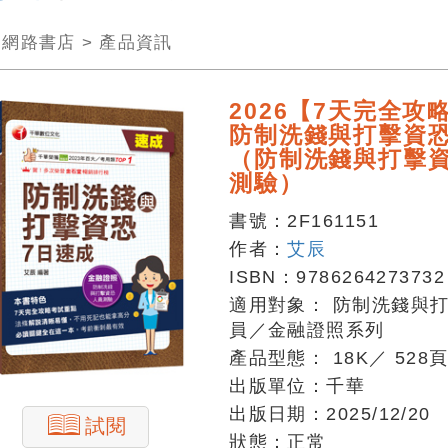
>
網路書店
>
產品資訊
2026【7天完全攻
防制洗錢與打擊資恐
（防制洗錢與打擊
測驗）
書號：
2F161151
作者：
艾辰
ISBN：
9786264273732
適用對象：
防制洗錢與
員／金融證照系列
產品型態：
18K
／
528
出版單位：
千華
出版日期：
2025/12/20
試閱
狀態：
正常