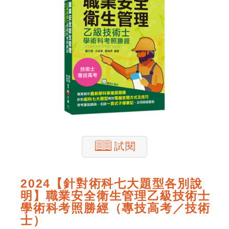
試閱
2024【針對術科七大題型各別說
明】職業安全衛生管理乙級技術士
學術科考照勝經（專技高考／技術
士）