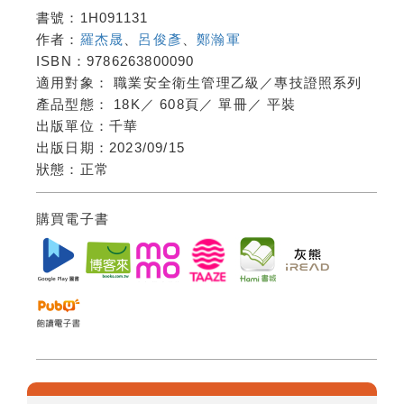
書號：
1H091131
作者：
羅杰晟
、
呂俊彥
、
鄭瀚軍
ISBN：
9786263800090
適用對象：
職業安全衛生管理乙級／專技證照系列
產品型態：
18K
／
608頁
／
單冊
／
平裝
出版單位：
千華
出版日期：
2023/09/15
狀態：
正常
購買電子書