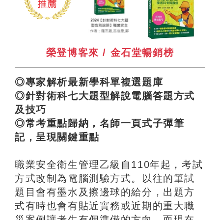
榮登博客來 / 金石堂暢銷榜
◎專家解析最新學科單複選題庫
◎針對術科七大題型解說電腦答題方式
及技巧
◎常考重點歸納，名師一頁式子彈筆
記，呈現關鍵重點
職業安全衛生管理乙級自110年起，考試
方式改制為電腦測驗方式。以往的筆試
題目會有墨水及擦邊球的給分，出題方
式有時也會有貼近實務或近期的重大職
災案例讓考生有個準備的方向。而現在