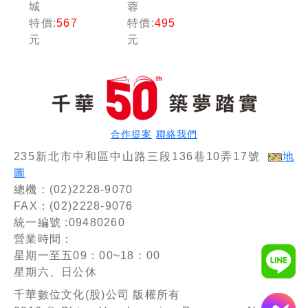
城
蓉
管理大意
勝經［十
特價:
567
特價:
495
［第十六
五版］
元
元
版］（中
（中華郵
華郵政
政(郵局)
(郵局)專
專業職內
業職(二)
外勤／營
內勤專
運職／職
用）
階晉升／
升資）
合作提案
聯絡我們
235新北市中和區中山路三段136巷10弄17號
地
圖
總機：(02)2228-9070
FAX：(02)2228-9076
統一編號 :09480260
營業時間：
星期一至五09：00~18：00
星期六、日公休
千華數位文化(股)公司 版權所有