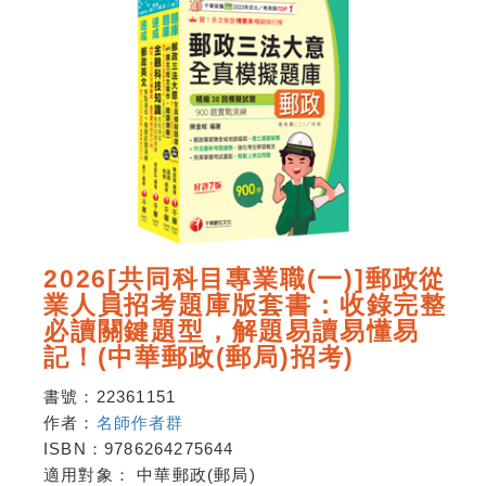
2026[共同科目專業職(一)]郵政從
業人員招考題庫版套書：收錄完整
必讀關鍵題型，解題易讀易懂易
記！(中華郵政(郵局)招考)
書號：
22361151
作者：
名師作者群
ISBN：
9786264275644
適用對象：
中華郵政(郵局)