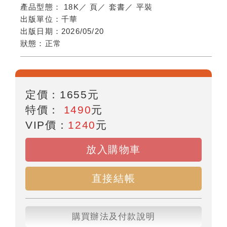
產品型態：
18K
／
頁
／
套書
／
平裝
出版單位：
千華
出版日期：
2026/05/20
狀態：
正常
定價：
1655
元
特價：
1490
元
VIP價：
1240
元
放入購物車
直接結帳
購買辦法及付款說明