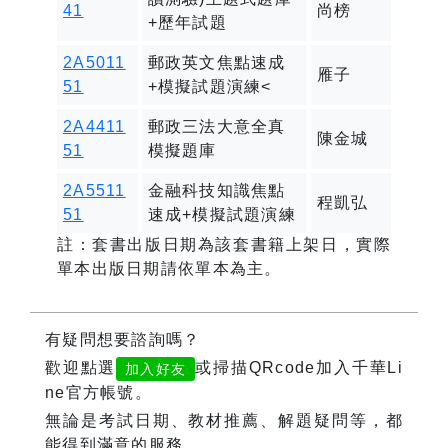
41
尚榜
+歷年試題
2A5011
郵政英文焦點速成
雁子
51
+模擬試題演練<
2A4411
郵政三法大意全真
陳金城
51
模擬題庫
2A5511
金融科技知識焦點
程凱弘
51
速成+模擬試題演練
註：套書出版日期為該套書籍上架日，實際
單本出版日期請依單本為主。
有疑問想要諮詢嗎？
歡迎點選
或掃描QRcode加入千華Li
加入好友
ne官方帳號。
無論是考試日期、教材推薦、解題疑問等，都
能得到滿意的服務。