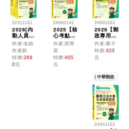
22311151
2A561141
2A501151
2026[內
2025【核
2026【郵
勤人員-
心考點破
政專用詞
專業職
解，法條
彙＋常考
作者:名師
作者:郭秀
作者:雁子
(二)]郵
重點速
重點】郵
作者群
英
特價:
423
政從業人
記】洗錢
政英文焦
特價:
288
特價:
405
元
員招考課
防制法大
點速成
0
元
元
文版套
意考點破
+模擬試
書：最省
解+題庫
題演練
中華郵政
時間建立
（中華郵
（中華郵
考科知識
政(郵局)
政(郵局)
與解題能
專業職
專業職
力(中華
(二)內
(二)內／
郵政(郵
勤）
外勤／營
局)招考)
運職／職
階晉升／
升資）
2A441151