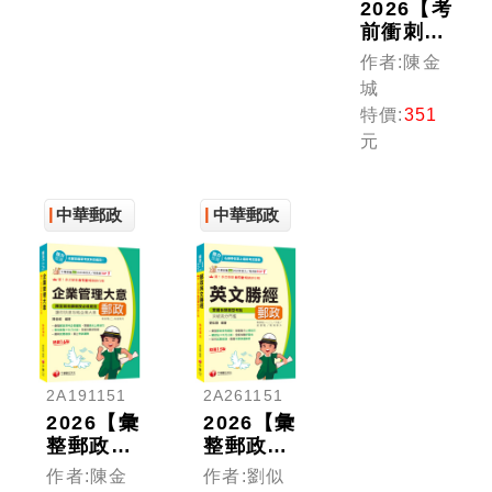
2026【考
前衝刺搶
分刷題必
作者:陳金
備】郵政
城
三法大意
特價:
351
全真模擬
元
題庫[七
版]（中
華郵政
中華郵政
中華郵政
(郵局)專
業職(二)
內勤適
用）
2A191151
2A261151
2026【彙
2026【彙
整郵政常
整郵政常
考企管重
考題型】
作者:陳金
作者:劉似
點】企業
郵政英文