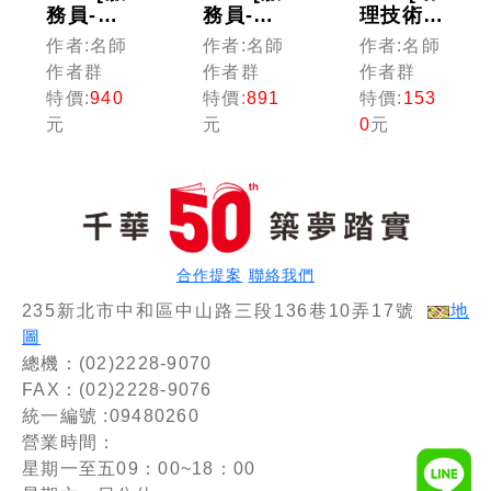
務員-運
務員-事
理技術
務]國營
務管理]
員-電機]
作者:名師
作者:名師
作者:名師
臺鐵公司
國營臺鐵
國營臺鐵
作者群
作者群
作者群
從業人員
公司從業
公司從業
特價:
940
特價:
891
特價:
153
甄試佐級
人員甄試
人員甄試
元
元
0
元
課文版套
佐級課文
佐級課文
書：最省
版套書：
版套書：
時間建立
關鍵考題
從基礎到
考科知識
一網打
進階，逐
與解題能
盡，經名
步解說，
力
師詳解，
實戰秘技
必能掌握
指點應考
合作提案
聯絡我們
命題趨
關鍵！
235新北市中和區中山路三段136巷10弄17號
地
勢！
圖
總機：(02)2228-9070
FAX：(02)2228-9076
統一編號 :09480260
營業時間：
星期一至五09：00~18：00