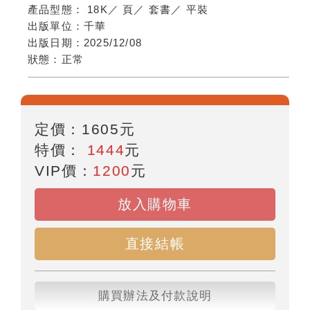
產品型態：
18K
／
頁
／
套書
／
平裝
出版單位：
千華
出版日期：
2025/12/08
狀態：
正常
定價：
1605
元
特價：
1444
元
VIP價：
1200
元
放入購物車
直接結帳
購買辦法及付款說明