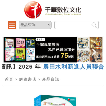
資訊】2026 年
農田水利新進人員聯合
首頁
>
網路書店
>
產品資訊