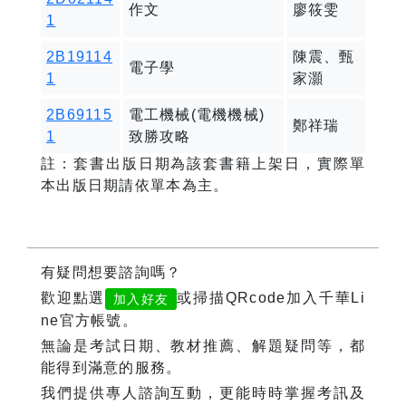
作文
廖筱雯
1
2B19114
陳震、甄
電子學
1
家灝
2B69115
電工機械(電機機械)
鄭祥瑞
1
致勝攻略
註：套書出版日期為該套書籍上架日，實際單
本出版日期請依單本為主。
有疑問想要諮詢嗎？
歡迎點選
或掃描QRcode加入千華Li
加入好友
ne官方帳號。
無論是考試日期、教材推薦、解題疑問等，都
能得到滿意的服務。
我們提供專人諮詢互動，更能時時掌握考訊及