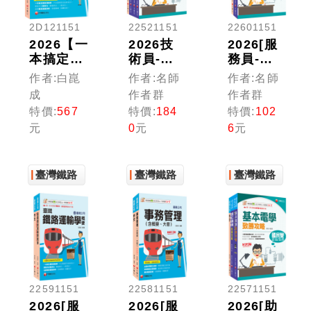
2D121151
22521151
22601151
2026【一
2026技
2026[服
本搞定鐵
術員-電
務員-電
路運輸
機]國營
務/電力/
作者:白崑
作者:名師
作者:名師
學】臺鐵
臺鐵公司
電機]國
成
作者群
作者群
鐵路運輸
從業人員
營臺鐵公
特價:
567
特價:
184
特價:
102
學概要
甄試佐級
司從業人
元
0
元
6
元
（臺灣鐵
課文版套
員甄試佐
路公司）
書：最省
級課文版
時間建立
套書：從
臺灣鐵路
考科知識
臺灣鐵路
基礎到進
臺灣鐵路
與解題能
階，逐步
力
解說，實
戰秘技指
點應考關
鍵！
22591151
22581151
22571151
2026[服
2026[服
2026[助