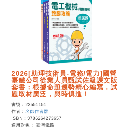
2026[助理技術員-電務/電力]國營
臺鐵公司從業人員甄試佐級課文版
套書：根據命題趨勢精心編寫，試
題取材廣泛，與時俱進！
書號：
22551151
作者：
名師作者群
ISBN：
9786264273657
適用對象：
臺灣鐵路