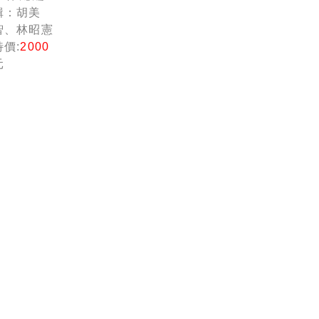
論壇)
輯：胡美
智、林昭憲
特價:
2000
元