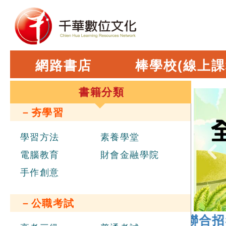
網路書店
棒學校(線上課
書籍分類
－夯學習
學習方法
素養學堂
電腦教育
財會金融學院
手作創意
－公職考試
026 年
經濟部新進職員辦理聯合招考
，