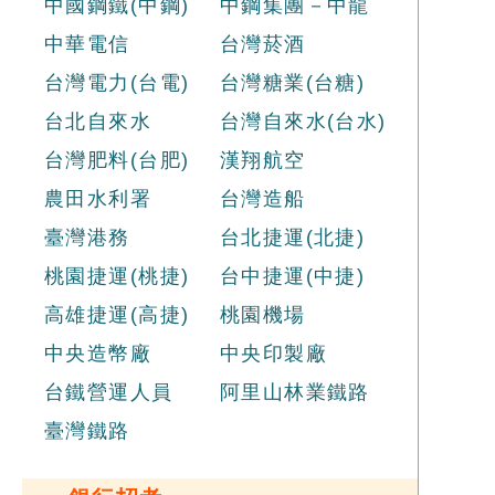
中國鋼鐵(中鋼)
中鋼集團－中龍
中華電信
台灣菸酒
台灣電力(台電)
台灣糖業(台糖)
台北自來水
台灣自來水(台水)
台灣肥料(台肥)
漢翔航空
農田水利署
台灣造船
臺灣港務
台北捷運(北捷)
桃園捷運(桃捷)
台中捷運(中捷)
高雄捷運(高捷)
桃園機場
中央造幣廠
中央印製廠
台鐵營運人員
阿里山林業鐵路
臺灣鐵路