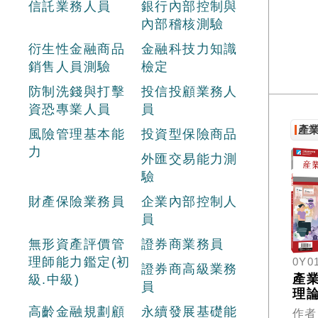
信託業務人員
銀行內部控制與
內部稽核測驗
衍生性金融商品
金融科技力知識
銷售人員測驗
檢定
防制洗錢與打擊
投信投顧業務人
資恐專業人員
員
產
風險管理基本能
投資型保險商品
力
外匯交易能力測
驗
財產保險業務員
企業內部控制人
員
無形資產評價管
證券商業務員
理師能力鑑定(初
0Y0
證券商高級業務
產
級.中級)
員
理
26
高齡金融規劃顧
永續發展基礎能
作者