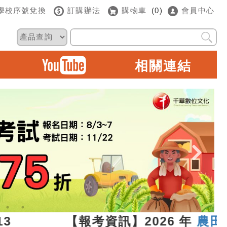
學校序號兌換
訂購辦法
購物車
(0)
會員中心
相關連結
07.13 【報考資訊】2026 年
農田水利