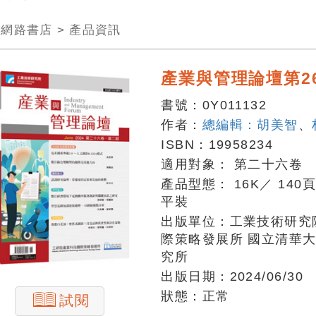
>
網路書店
>
產品資訊
產業與管理論壇第2
書號：
0Y011132
作者：
總編輯：胡美智
、
ISBN：
19958234
適用對象：
第二十六卷
產品型態：
16K
／
140
平裝
出版單位：
工業技術研究
際策略發展所 國立清華
究所
出版日期：
2024/06/30
狀態：
正常
試閱