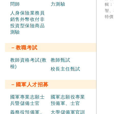
期
問師
力測驗
輯：
智、
人身保險業務員
特價
銷售外幣收付非
投資型保險商品
測驗
－教職考試
教師資格考試(教
教師甄試
檢)
校長主任甄試
－國軍人才招募
國軍專業志願士
國軍志願役專業
兵暨儲備士官
預備軍、士官
義務役預備軍、
大學儲備軍官訓