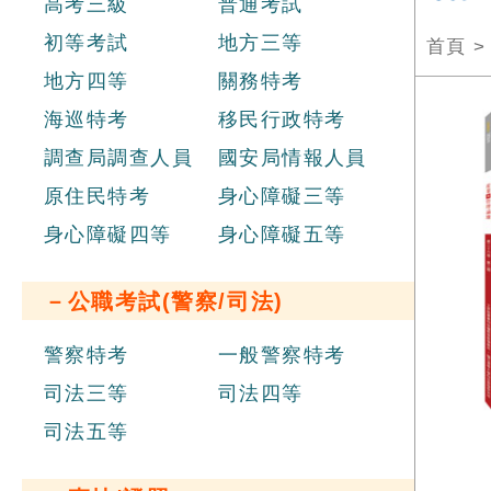
高考三級
普通考試
初等考試
地方三等
首頁
地方四等
關務特考
海巡特考
移民行政特考
調查局調查人員
國安局情報人員
原住民特考
身心障礙三等
身心障礙四等
身心障礙五等
－公職考試(警察/司法)
警察特考
一般警察特考
司法三等
司法四等
司法五等