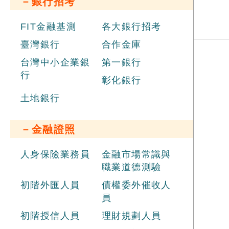
－銀行招考
FIT金融基測
各大銀行招考
臺灣銀行
合作金庫
台灣中小企業銀
第一銀行
行
彰化銀行
土地銀行
－金融證照
人身保險業務員
金融市場常識與
職業道德測驗
初階外匯人員
債權委外催收人
員
初階授信人員
理財規劃人員