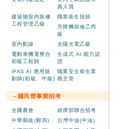
責人員
建築物室內裝修
職業衛生技師
工程管理乙級
升降機裝修乙丙
級
室內配線
太陽光電乙級
電動車機電整合
生成式 AI 能力認
初級工程師
證
iPAS AI 應用規
職業安全衛生業
劃師(初級、中級)
務主管
－國民營事業招考
全國農會
經濟部聯合招考
中華郵政(郵局)
台灣中油(中油)