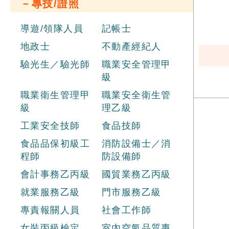
－專技/證照
導遊/領隊人員
記帳士
地政士
不動產經紀人
驗光生／驗光師
職業安全管理甲
級
職業衛生管理甲
職業安全衛生管
級
理乙級
工業安全技師
食品技師
食品品保初級工
消防設備士／消
程師
防設備師
會計事務乙丙級
國貿業務乙丙級
就業服務乙級
門市服務乙級
專責報關人員
社會工作師
女裝丙級檢定
室內空氣品質專