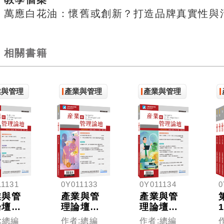
萬應白花油：懷舊或創新？打造品牌真實性與
相關書籍
業與管理
產業與管理
產業與管理
11131
0Y011133
0Y011134
0
業與管
產業與管
產業與管
論壇第
理論壇第
理論壇第
卷第1
26卷第3
26卷第4
:總編
作者:總編
作者:總編