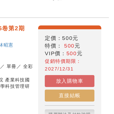
6卷第2期
定價：
500
元
林昭憲
特價：
500
元
VIP價：
500
元
促銷特價期限：
頁
／
單冊
／
全彩
2027/12/31
院 產業科技國
放入購物車
大學科技管理研
直接結帳