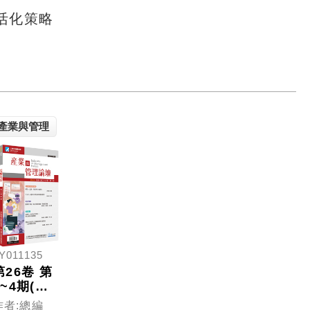
活化策略
產業與管理
Y011135
第26卷 第
1~4期(產
業與管理
作者:總編