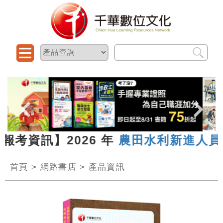
資訊】2026 年
農田水利新進人員聯合
首頁
>
網路書店
>
產品資訊