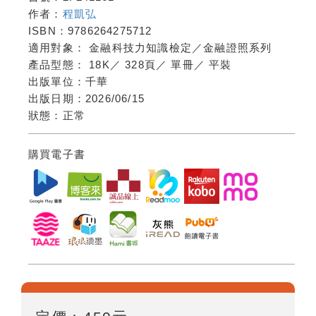
作者：
程凱弘
ISBN：
9786264275712
適用對象：
金融科技力知識檢定／金融證照系列
產品型態：
18K
／
328頁
／
單冊
／
平裝
出版單位：
千華
出版日期：
2026/06/15
狀態：
正常
購買電子書