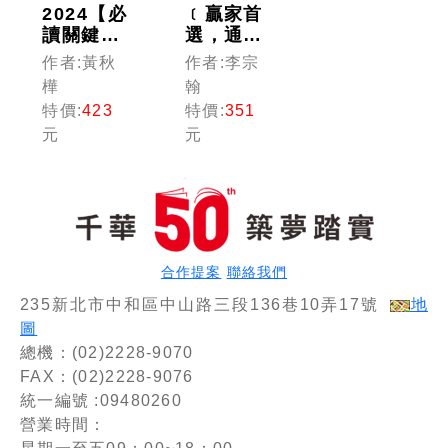
2024【必
﹝贏家首
讀關鍵全
選，通關
在這一
必備！﹞
作者:黃秋
作者:李宗
本】金融
金融科技
樺
翰
科技力知
力知識檢
特價:
423
特價:
351
識檢定主
定(重點
元
元
題式題庫
整理+模
(含歷年
擬試題)
試題解
〔金融證
析)（金
照〕
融科技力
知識檢
定）
合作提案
聯絡我們
235新北市中和區中山路三段136巷10弄17號
地
圖
總機：(02)2228-9070
FAX：(02)2228-9076
統一編號 :09480260
營業時間：