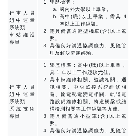
學歷標準：
國內外大學以上畢業。
行車人員
高中(職)以上畢業，需具 4
組中運量
年以上工作經驗。
系統類
需具備普通輕型機車(含)以上駕
車站維護
照。
專員
具備良好溝通協調能力、風險管
理及解決問題經驗。
學歷標準：高中(職)以上畢業，
具 1 年以上工作經驗尤佳。
具車輛維修相關、號誌相關、通
行車人員
訊相關、中央監控系統維修相
組中運量
關、輸電配電變電相關、軌道電
系統類
路設備維修相關、軌道橋梁或結
系統技術
構檢測相關等工作經驗等尤佳。
專員
需具備普通小型車(含)以上駕
照。
具備良好溝通協調能力、風險管