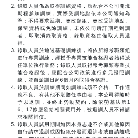
錄取人員係為取得訓練資格，應配合本公司開班
期程參加訓練，實際受訓地點依本公司通知為
準；不得要求延期、更改類組、更改受訓地點、
保留資格或免除訓練，未依公司所訂期程到訓
者，即取消錄取資格，錄取資格由備取人員遞
補。
錄取人員於通過基礎訓練後，將依所報考職類組
進行專業訓練，經授予專業技能合格證者始得派
任單位執行業務；錄取人員取得報考職類專業技
能合格證後，應配合公司政策進行多元證照訓
練，並自派訓日起6個月內取得合格證。
錄取人員於訓練期間如訓練成績不合格、工作適
應不良、有其他不堪勝任事由者，本公司得隨時
予以退訓，並終止勞動契約，除依勞基法第1
6、17條應發給相關費用外，被退訓人員不得請
求相關補償。
錄取人員試用期間如因本身志趣不合或其他原因
自行請求退訓或因拒絕分發而退訓者或自請離職