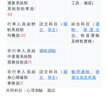
運量系統類
工具、儀器)
系統技術專員
/
40
行車人員組輕
語文科目（
國
綜合科目（
邏
軌系統類
文
、
英文
）
輯
、
捷運法
司機員
/20
規
、軌道運輸
及輕軌實務）
非行車人員組
邏輯測驗
中運量系統類
票務技術員
/5
非行車人員組
語文科目（
國
數理邏輯
、
捷
身心障礙類
文
、
英文
）
運法規及常識
事務員
/2
共同科目：心理測驗、面試