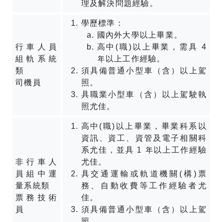
理及解決問題經驗。
學歷標準：
國內外大學以上畢業。
行車人員
高中(職)以上畢業，需具 4
組軌系統
年以上工作經驗。
類
須具備普通小型車（含）以上駕
司機員
照。
具職業小型車（含）以上駕駛執
照尤佳。
高中(職)以上畢業，畢業科系以
資訊、資工、資管及電子相關科
系尤佳，並具 1 年以上工作經驗
非行車人
尤佳。
員組中運
具交通運輸或軌道機關(構)票
量系統類
務、自動收費等工作經驗者尤
票務技術
佳。
員
須具備普通小型車（含）以上駕
照。