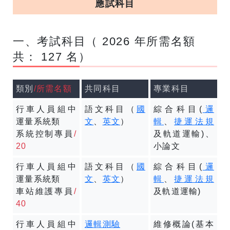
應試科目
一、考試科目（ 2026 年所需名額
共： 127 名）
類別
/所需名額
共同科目
專業科目
行車人員組中
語文科目（
國
綜合科目(
邏
運量系統類
文
、
英文
）
輯
、
捷運法規
系統控制專員
/
及軌道運輸)、
20
小論文
行車人員組中
語文科目（
國
綜合科目(
邏
運量系統類
文
、
英文
）
輯
、
捷運法規
車站維護專員
/
及軌道運輸)
40
行車人員組中
邏輯測驗
維修概論(基本