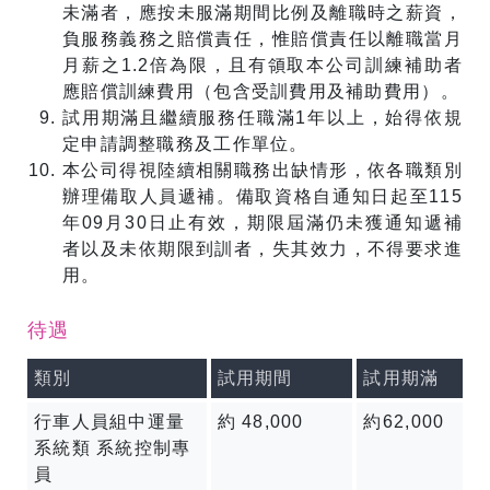
未滿者，應按未服滿期間比例及離職時之薪資，
負服務義務之賠償責任，惟賠償責任以離職當月
月薪之1.2倍為限，且有領取本公司訓練補助者
應賠償訓練費用（包含受訓費用及補助費用）。
試用期滿且繼續服務任職滿1年以上，始得依規
定申請調整職務及工作單位。
本公司得視陸續相關職務出缺情形，依各職類別
辦理備取人員遞補。備取資格自通知日起至115
年09月30日止有效，期限屆滿仍未獲通知遞補
者以及未依期限到訓者，失其效力，不得要求進
用。
待遇
類別
試用期間
試用期滿
行車人員組中運量
約 48,000
約62,000
系統類 系統控制專
員