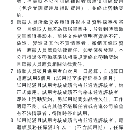
者，有領取本公司訓練補助者應賠償訓練費用
（包含受訓費用及補助費用），並終止勞動契
約。
應徵人員所繳交各種證件影本及資料採事後審
查，且錄取人員若為應屆畢業生，於報到時應繳
交畢業證書影本。前述文件經查明有資格不符、
偽造、變造及其他不實情事者，撤銷其錄取資
格，應徵人員應負法律責任。如受僱後發現，本
公司得逕依勞動基準法相關規定終止勞動契約，
且應徵人員應負相關法律責任。
錄取人員破月進用者自次月一日起算，自起算日
起應試用6個月（試用期至多得延長3 個月），
試用期滿且試用考核成績合格並通過評核者，始
正式僱用。試用考核成績不合格未通過評核者，
即終止勞動契約。另試用期間如品性欠佳、工作
適應不良、或有其他不堪勝任者或有進公司前曾
有不法情事者，得隨時停止試用。
試用期滿且試用考核成績合格並通過評核者，應
繼續服務任職滿1年以上（不含試用期），任職