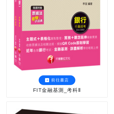
前往書店
FIT金融基測_考科Ⅱ