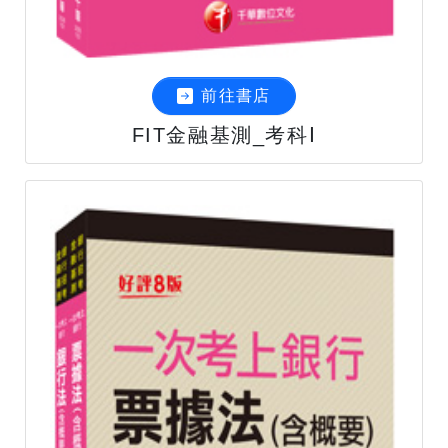
前往書店
FIT金融基測_考科Ⅰ