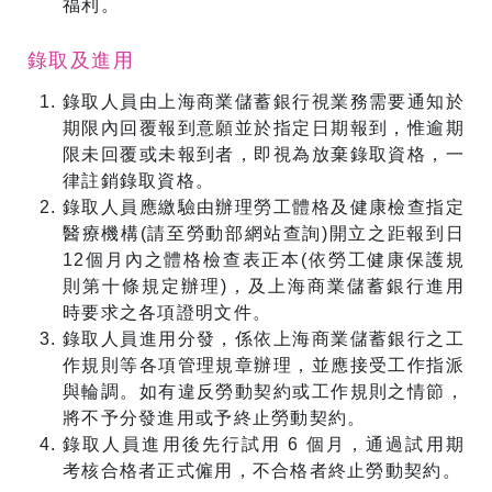
福利。
錄取及進用
錄取人員由上海商業儲蓄銀行視業務需要通知於
期限內回覆報到意願並於指定日期報到，惟逾期
限未回覆或未報到者，即視為放棄錄取資格，一
律註銷錄取資格。
錄取人員應繳驗由辦理勞工體格及健康檢查指定
醫療機構(請至勞動部網站查詢)開立之距報到日
12個月內之體格檢查表正本(依勞工健康保護規
則第十條規定辦理)，及上海商業儲蓄銀行進用
時要求之各項證明文件。
錄取人員進用分發，係依上海商業儲蓄銀行之工
作規則等各項管理規章辦理，並應接受工作指派
與輪調。如有違反勞動契約或工作規則之情節，
將不予分發進用或予終止勞動契約。
錄取人員進用後先行試用 6 個月，通過試用期
考核合格者正式僱用，不合格者終止勞動契約。