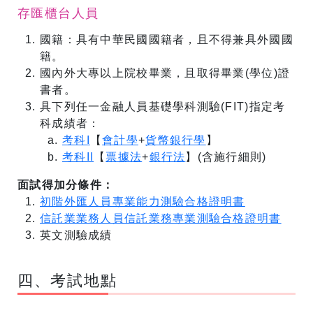
存匯櫃台人員
國籍：具有中華民國國籍者，且不得兼具外國國
籍。
國內外大專以上院校畢業，且取得畢業(學位)證
書者。
具下列任一金融人員基礎學科測驗(FIT)指定考
科成績者：
考科I
【
會計學
+
貨幣銀行學
】
考科II
【
票據法
+
銀行法
】(含施行細則)
面試得加分條件：
初階外匯人員專業能力測驗合格證明書
信託業業務人員信託業務專業測驗合格證明書
英文測驗成績
四、考試地點