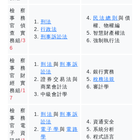
檢察
事務
民法總則
與債
刑法
官偵
權、物權編
行政法
查實
智慧財產權法
刑事訴訟法
務組
/3
強制執行法
6
檢察
刑法
與
刑事訴
事務
訟法
銀行實務
官財
證券交易法與
稅務法規
經實
商業會計法
審計學
務組
/1
中級會計學
7
檢察
刑法
與
刑事訴
事務
訟法
資通安全
官電
電子學
與
電路
系統分析
子資
學
程式語言