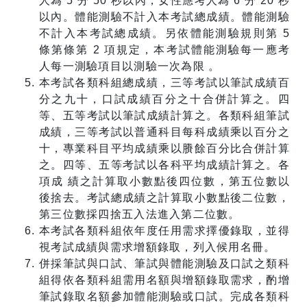
人為 5 分 50 秒以內，女性應考人為 6 分 20 秒
以內。體能測驗不計入本考試總成績。體能測驗
不計入本考試總成績。另依體能測驗規則第 5
條第條第 2 項規定，本考試體能測驗每一應考
人每一測驗項目以測驗一次為限 。
本考試各類科組總成績，三等考試以筆試成績百
分之九十，口試成績百分之十合併計算之。四
等、五等考試以筆試成績計算之。各類科組筆試
成績，三等考試以普通科目每科成績乘以百分之
十，專業科目平均成績乘以賸餘百分比合併計算
之。四等、五等考試以各科平均成績計算之。各
項成 績之計算取小數點後四位數，第五位數以
後捨去。考試總成績之計算取小數點後二位數，
第三位數採四捨五入法進入第二位數。
本考試各類科組依年度任用需求擇優錄取，並得
視考試成績與需求增額錄取，列入候用名冊。
併採筆試與口試、筆試與體能測驗及口試之類科
組得依各類科組需用名額與增額錄取需求，酌增
筆試錄取名額參加體能測驗或口試。完成各類科