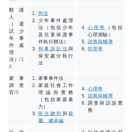
觀護
刑法
人
少年事件處理
（選
法（包括少年
心理學
（包括
試少
及兒童保護事
心理測驗）
年事
件執行辦法）
諮商與輔導
件處
刑事訴訟法
與
犯罪學
理
保安處分執行
法）
/1
法
0
家事
家事事件法
調查
家庭社會工作
心理學
官
/5
理論與實務
諮商與輔導
（包括家庭暴
調查與訪談實
力）
務
民法總則
與
親
屬、繼承編