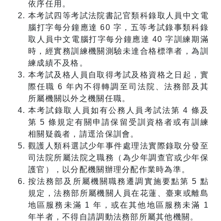
依序任用。
本考試四等考試法院書記官類科錄取人員中文電
腦打字每分鐘應達 60 字，五等考試錄事類科錄
取人員中文電腦打字每分鐘應達 40 字訓練期滿
時，經實務訓練機關測驗未達合格標準者，為訓
練成績不及格。
本考試及格人員自取得考試及格資格之日起，實
際任職 6 年內不得轉調至司法院、法務部及其
所屬機關以外之機關任職。
本考試錄取人員如有公務人員考試法第 4 條及
第 5 條規定有關申請保留受訓資格者或有訓練
相關疑義者，請逕洽保訓會。
觀護人類科選試少年事件處理法實際錄取分發至
司法院所屬法院之職務（為少年調查官或少年保
護官），以分配機關辦理分配作業時為準。
按法務部及所屬機關職務遷調實施要點第 5 點
規定，法務部所屬機關人員在花蓮、臺東或離島
地區服務未滿 1 年，或在其他地區服務未滿 1
年半者，不得自請調動法務部所屬其他機關。