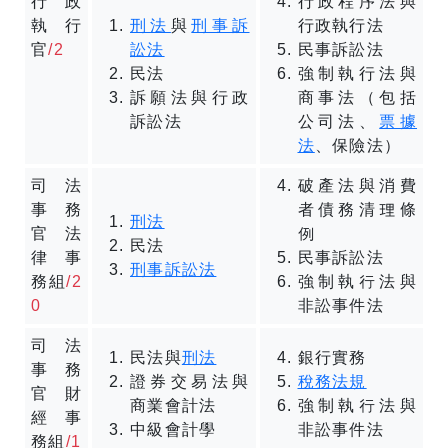
行政
行政程序法與
執行
刑法
與
刑事訴
行政執行法
官
/2
訟法
民事訴訟法
民法
強制執行法與
訴願法與行政
商事法（包括
訴訟法
公司法、
票據
法
、保險法）
司法
破產法與消費
事務
者債務清理條
刑法
官法
例
民法
律事
民事訴訟法
刑事訴訟法
務組
/2
強制執行法與
0
非訟事件法
司法
民法與
刑法
銀行實務
事務
證券交易法與
稅務法規
官財
商業會計法
強制執行法與
經事
中級會計學
非訟事件法
務組
/1