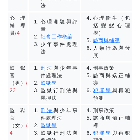
法
心理
心理衛生（包
心理測驗與評
輔導
括變態心理
量
員
/4
學）
社會工作概論
諮商與輔導
少年事件處理
人類行為與發
法
展
監獄
刑法
與少年事
刑事政策
官
件處理法
諮商與矯正輔
（男）
/
監獄學
導
23
監獄行刑法與
犯罪學
與再犯
羈押法
預測
監獄
刑法
與少年事
刑事政策
官
件處理法
諮商與矯正輔
（女）
/
監獄學
導
4
監獄行刑法與
犯罪學
與再犯