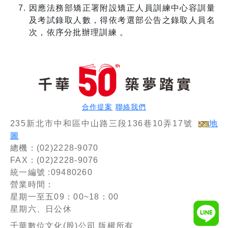
因應法務部矯正署附設矯正人員訓練中心容訓量
及考試錄取人數，得依考選部公告之錄取人員名
次，依序分批辦理訓練 。
合作提案
聯絡我們
235新北市中和區中山路三段136巷10弄17號
地
圖
總機：(02)2228-9070
FAX：(02)2228-9076
統一編號 :09480260
營業時間：
星期一至五09：00~18：00
星期六、日公休
千華數位文化(股)公司 版權所有