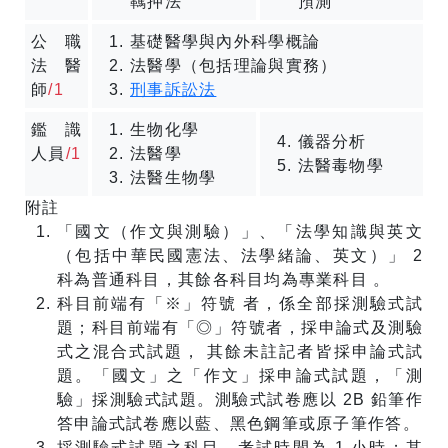
羈押法
預測
公職
基礎醫學與內外科學概論
法醫
法醫學（包括理論與實務）
師
/1
刑事訴訟法
鑑識
生物化學
儀器分析
人員
/1
法醫學
法醫毒物學
法醫生物學
附註
「國文（作文與測驗）」、「法學知識與英文
（包括中華民國憲法、法學緒論、英文）」 2
科為普通科目，其餘各科目均為專業科目 。
科目前端有「※」符號 者，係全部採測驗式試
題；科目前端有「◎」符號者，採申論式及測驗
式之混合式試題， 其餘未註記者皆採申論式試
題。「國文」之「作文」採申論式試題，「測
驗」採測驗式試題。測驗式試卷應以 2B 鉛筆作
答申論式試卷應以藍、黑色鋼筆或原子筆作答。
採測驗式試題之科目，考試時間為 1 小時；其