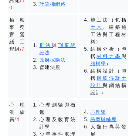
訊組
/1
計算機網路
0
檢察
施工法（包括
事務
土木
、建築施
官營
工法與工程材
繕工
料）
刑法
與
刑事訴
程組
/7
結構分析（包
訟法
括
材料力學
與
政府採購法
結構學
）
營建法規
結構設計（包
括
鋼筋混凝土
設計
與鋼結構
設計）
心理
心理測驗與衡
測驗
鑑
心理學
員
/4
心理及教育統
諮商與輔導
計學
人類行為與發
少年事件處理
展