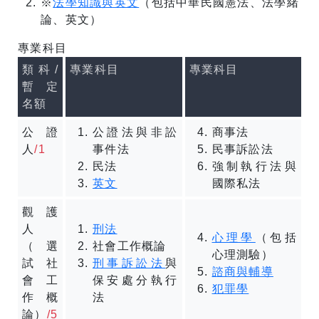
※
法學知識與英文
（包括中華民國憲法、法學緒
論、英文）
專業科目
類科
/
專業科目
專業科目
暫定
名額
公證
公證法與非訟
商事法
人
/1
事件法
民事訴訟法
民法
強制執行法與
英文
國際私法
觀護
人
刑法
心理學
（包括
（選
社會工作概論
心理測驗）
試社
刑事訴訟法
與
諮商與輔導
會工
保安處分執行
犯罪學
作概
法
論）
/5