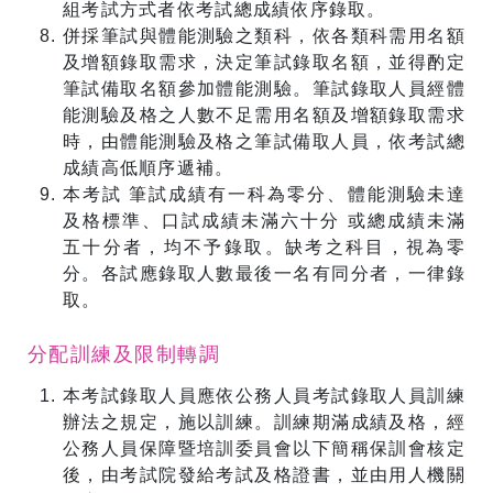
組考試方式者依考試總成績依序錄取。
併採筆試與體能測驗之類科，依各類科需用名額
及增額錄取需求，決定筆試錄取名額，並得酌定
筆試備取名額參加體能測驗。筆試錄取人員經體
能測驗及格之人數不足需用名額及增額錄取需求
時，由體能測驗及格之筆試備取人員，依考試總
成績高低順序遞補。
本考試 筆試成績有一科為零分、體能測驗未達
及格標準、口試成績未滿六十分 或總成績未滿
五十分者，均不予錄取。缺考之科目，視為零
分。各試應錄取人數最後一名有同分者，一律錄
取。
分配訓練及限制轉調
本考試錄取人員應依公務人員考試錄取人員訓練
辦法之規定，施以訓練。訓練期滿成績及格，經
公務人員保障暨培訓委員會以下簡稱保訓會核定
後，由考試院發給考試及格證書，並由用人機關