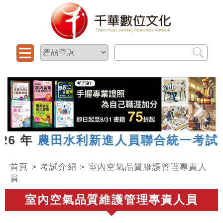
6 年
農田水利新進人員聯合統一考試
，
首頁
>
考試介紹
>
室內空氣品質維護管理專責人
員
室內空氣品質維護管理專責人員