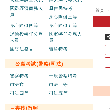
國際經濟商務人
原住民特考
首頁
員
身心障礙三等
身心障礙四等
身心障礙五等
退除役轉任公務
國軍轉任公務人
人員
員
國防法務官
離島特考
－公職考試(警察/司法)
警察特考
一般警察特考
司法官
司法三等
司法四等
司法五等
－專技/證照
一、