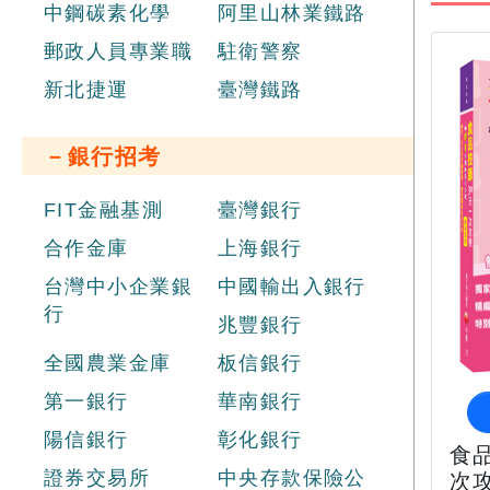
中鋼碳素化學
阿里山林業鐵路
郵政人員專業職
駐衛警察
新北捷運
臺灣鐵路
－銀行招考
FIT金融基測
臺灣銀行
合作金庫
上海銀行
台灣中小企業銀
中國輸出入銀行
行
兆豐銀行
全國農業金庫
板信銀行
第一銀行
華南銀行
陽信銀行
彰化銀行
食品
證券交易所
中央存款保險公
次