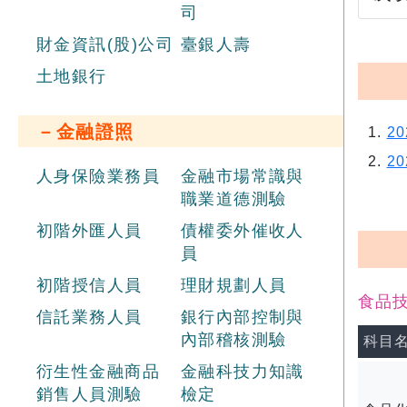
司
財金資訊(股)公司
臺銀人壽
土地銀行
－金融證照
2
2
人身保險業務員
金融市場常識與
職業道德測驗
初階外匯人員
債權委外催收人
員
初階授信人員
理財規劃人員
食品技
信託業務人員
銀行內部控制與
內部稽核測驗
科目
衍生性金融商品
金融科技力知識
銷售人員測驗
檢定