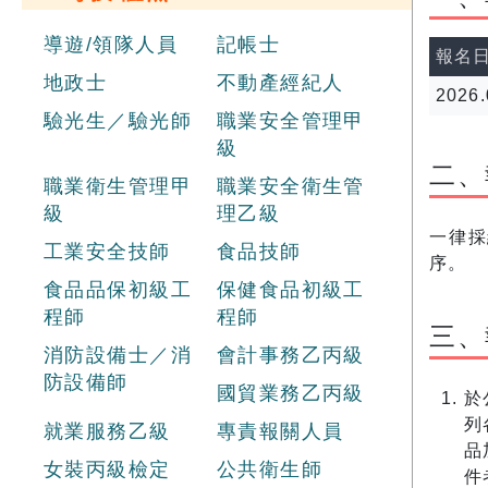
導遊/領隊人員
記帳士
報名
地政士
不動產經紀人
2026.
驗光生／驗光師
職業安全管理甲
級
二、
職業衛生管理甲
職業安全衛生管
級
理乙級
一律採
工業安全技師
食品技師
序。
食品品保初級工
保健食品初級工
程師
程師
三、
消防設備士／消
會計事務乙丙級
防設備師
國貿業務乙丙級
於
列
就業服務乙級
專責報關人員
品
女裝丙級檢定
公共衛生師
件