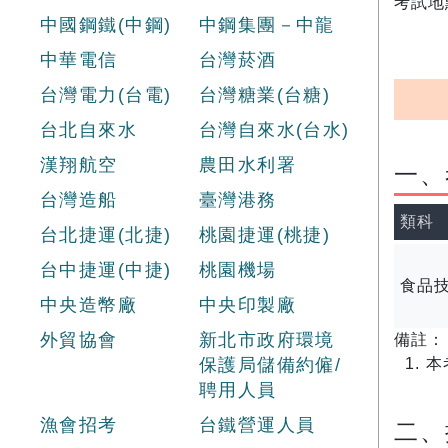
考試地
中國鋼鐵(中鋼)
中鋼集團－中龍
中華電信
台灣菸酒
台灣電力(台電)
台灣糖業(台糖)
台北自來水
台灣自來水(台水)
漢翔航空
農田水利署
一、
台灣造船
臺灣港務
類科
台北捷運(北捷)
桃園捷運(桃捷)
台中捷運(中捷)
桃園機場
食品
中央造幣廠
中央印製廠
外貿協會
新北市政府環境
備註：
保護局儲備約僱/
本
聘用人員
漁會招考
台鐵營運人員
​二