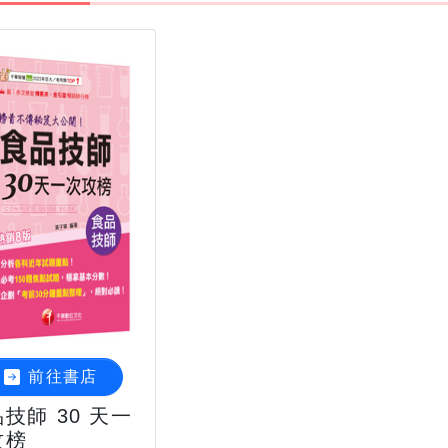
前往書店
技師 30 天一
攻榜