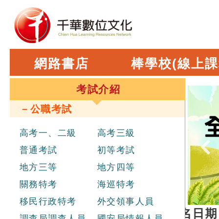
網路書店
棒學校(線上課
考試介紹
－公職考試
高考一、二級
高考三級
普通考試
初等考試
地方三等
地方四等
關務特考
海巡特考
移民行政特考
外交領事人員
新進職員辦理聯合招考
，報名日期 2026
調查局調查人員
國安局情報人員