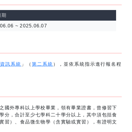
日期
06.06 ~ 2025.06.07
名資訊系統
」（
第二系統
），並依系統指示進行報名程
之國外專科以上學校畢業，領有畢業證書，曾修習下
學分，合計至少七學科二十學分以上，其中須包括食
實習）、食品微生物學（含實驗或實習），有證明文