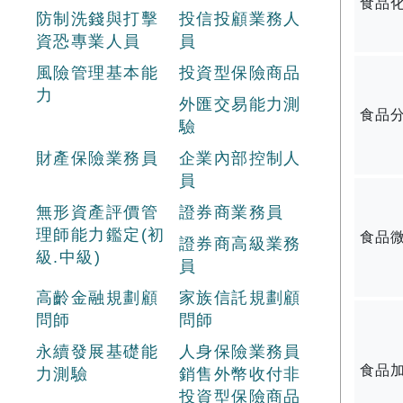
食品
防制洗錢與打擊
投信投顧業務人
資恐專業人員
員
風險管理基本能
投資型保險商品
力
外匯交易能力測
食品
驗
財產保險業務員
企業內部控制人
員
無形資產評價管
證券商業務員
理師能力鑑定(初
食品
證券商高級業務
級.中級)
員
高齡金融規劃顧
家族信託規劃顧
問師
問師
永續發展基礎能
人身保險業務員
食品
力測驗
銷售外幣收付非
投資型保險商品