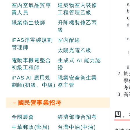
室內空氣品質專
建築物室內裝修
責人員
工程管理乙級
職業衛生技師
升降機裝修乙丙
級
iPAS淨零碳規劃
室內配線
管理師
太陽光電乙級
電動車機電整合
生成式 AI 能力認
初級工程師
證
於
iPAS AI 應用規
職業安全衛生業
學
劃師(初級、中級)
務主管
考
高
－國民營事業招考
四、
全國農會
經濟部聯合招考
中華郵政(郵局)
台灣中油(中油)