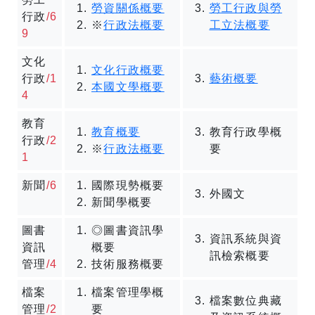
勞資關係概要
勞工行政與勞
行政
/6
※
行政法概要
工立法概要
9
文化
文化行政概要
行政
/1
藝術概要
本國文學概要
4
教育
教育概要
教育行政學概
行政
/2
※
行政法概要
要
1
新聞
/6
國際現勢概要
外國文
新聞學概要
圖書
◎圖書資訊學
資訊系統與資
資訊
概要
訊檢索概要
管理
/4
技術服務概要
檔案
檔案管理學概
檔案數位典藏
管理
/2
要