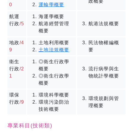
政概要
0
運輸學概要
航運
海運學概要
行政
/5
航港經營管理
航港法規概要
概要
地政
/4
土地利用概要
民法物權編概
9
土地法規概要
要
衛生
◎衛生行政學
行政
/2
概要
流行病學與生
1
◎衛生行政學
物統計學概要
概要
環保
環境科學概要
環境規劃與管
行政
/9
環境污染防治
理概要
技術概要
專業科目(技術類)