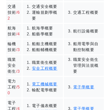
交通
交通安全概要
技術
/6
運輸規劃學概
交通工程概要
2
要
航海
航海學概要
航行設備概要
技術
/4
船藝學概要
輪機
船舶主機概要
船用電學與自
技術
/3
船舶輔機概要
動控制概要
職業
職業安全衛生
職業衛生概要
安全
管理與法規概
安全工程概要
衛生
/3
要
電力
電工機械概要
工程
/5
電子學概要
輸配電學概要
0
電子
電子儀表概要
工程
/4
電子學概要