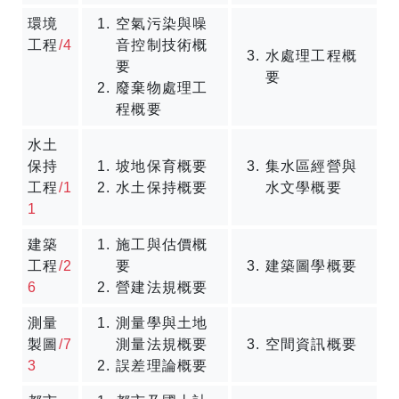
環境
空氣污染與噪
工程
/4
音控制技術概
水處理工程概
要
要
廢棄物處理工
程概要
水土
保持
坡地保育概要
集水區經營與
工程
/1
水土保持概要
水文學概要
1
建築
施工與估價概
工程
/2
要
建築圖學概要
6
營建法規概要
測量
測量學與土地
製圖
/7
測量法規概要
空間資訊概要
3
誤差理論概要