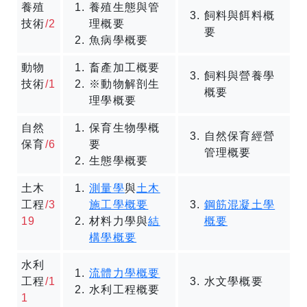
養殖
養殖生態與管
飼料與餌料概
技術
/2
理概要
要
魚病學概要
動物
畜產加工概要
飼料與營養學
技術
/1
※動物解剖生
概要
理學概要
自然
保育生物學概
自然保育經營
保育
/6
要
管理概要
生態學概要
土木
測量學
與
土木
工程
/3
施工學概要
鋼筋混凝土學
19
材料力學與
結
概要
構學概要
水利
流體力學概要
工程
/1
水文學概要
水利工程概要
1