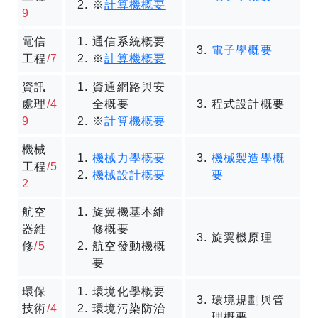
※
計算機概要
9
電信
通信系統概要
電子學概要
工程
/7
※
計算機概要
資訊
資通網路與安
處理
/4
全概要
程式設計概要
9
※
計算機概要
機械
機械力學概要
機械製造學概
工程
/5
機械設計概要
要
2
航空
旋翼機基本維
器維
修概要
旋翼機原理
修
/5
航空發動機概
要
環保
環境化學概要
環境規劃與管
技術
/4
環境污染防治
理概要