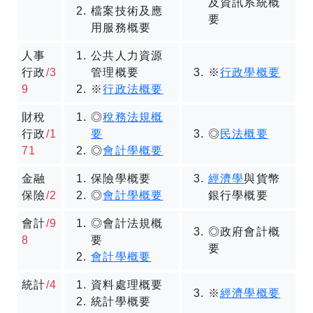
及資訊系統概
檔案技術及應
要
用服務概要
人事
公共人力資源
行政
/3
管理概要
※
行政學概要
9
※
行政法概要
財稅
◎
稅務法規概
行政
/1
要
◎
民法概要
71
◎
會計學概要
金融
保險學概要
經濟學
與貨幣
保險
/2
◎
會計學概要
銀行學概要
會計
/9
◎會計法規概
◎政府會計概
8
要
要
會計學概要
統計
/4
資料處理概要
※
經濟學概要
統計學概要