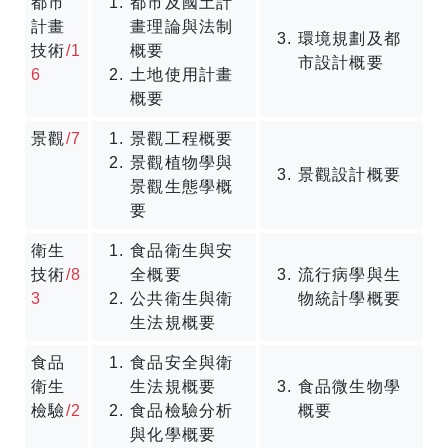
都市
都市及國土計
計畫
畫理論與法制
環境規劃及都
技術
/1
概要
市設計概要
6
土地使用計畫
概要
景觀
/7
景觀工程概要
景觀植物學與
景觀設計概要
景觀生態學概
要
衛生
食品衛生與安
技術
/8
全概要
流行病學與生
3
公共衛生與衛
物統計學概要
生法規概要
食品
食品安全與衛
衛生
生法規概要
食品微生物學
檢驗
/2
食品檢驗分析
概要
與化學概要