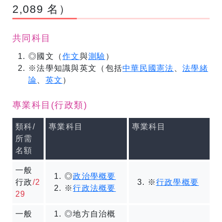
2,089 名）
共同科目
◎國文（
作文
與
測驗
）
※法學知識與英文（包括
中華民國憲法
、
法學緒
論
、
英文
）
專業科目(行政類)
類科
/
專業科目
專業科目
所需
名額
一般
◎
政治學概要
行政
/2
※
行政學概要
※
行政法概要
29
一般
◎地方自治概