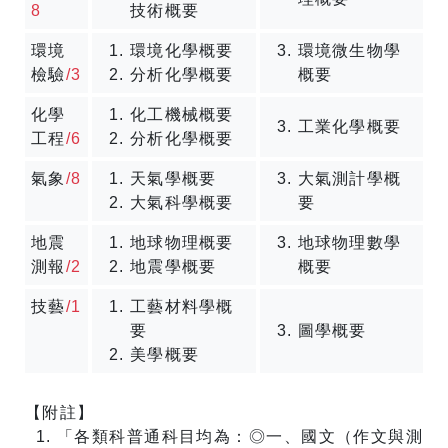
8
技術概要
環境
環境化學概要
環境微生物學
檢驗
/3
分析化學概要
概要
化學
化工機械概要
工業化學概要
工程
/6
分析化學概要
氣象
/8
天氣學概要
大氣測計學概
大氣科學概要
要
地震
地球物理概要
地球物理數學
測報
/2
地震學概要
概要
技藝
/1
工藝材料學概
要
圖學概要
美學概要
【附註】
「各類科普通科目均為：◎一、國文（作文與測