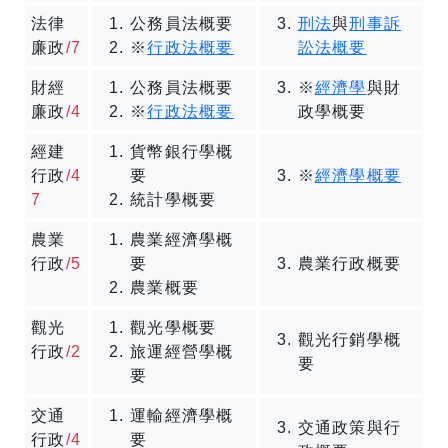
法律
公務員法概要
刑法
與
刑事訴
廉政
/7
※
行政法概要
訟法概要
財經
公務員法概要
※
經濟學
與財
廉政
/4
※
行政法概要
政學概要
經建
貨幣銀行學概
行政
/4
要
※
經濟學概要
7
統計學概要
農業
農業經濟學概
行政
/5
要
農業行政概要
農業概要
觀光
觀光學概要
觀光行銷學概
行政
/2
旅運經營學概
要
要
交通
運輸經濟學概
交通政策與行
行政
/4
要