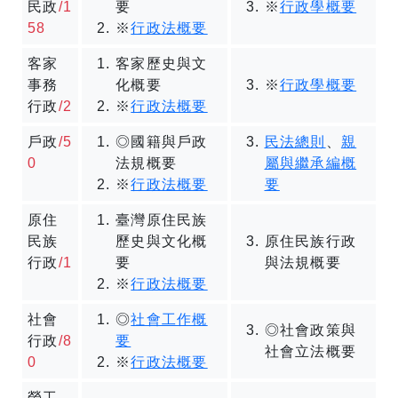
民政
/1
要
※
行政學概要
58
※
行政法概要
客家
客家歷史與文
事務
化概要
※
行政學概要
行政
/2
※
行政法概要
戶政
/5
◎
國籍與戶政
民法總則
、
親
0
法規概要
屬與繼承編概
※
行政法概要
要
原住
臺灣原住民族
民族
歷史與文化概
原住民族行政
行政
/1
要
與法規概要
※
行政法概要
社會
◎
社會工作概
◎社會政策與
行政
/8
要
社會立法概要
0
※
行政法概要
勞工