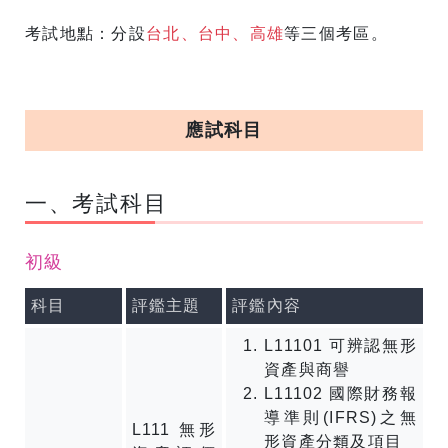
考試地點：分設
台北、台中、高雄
等三個考區。
應試科目
一、考試科目
初級
科目
評鑑主題
評鑑內容
L11101 可辨認無形
資產與商譽
L11102 國際財務報
導準則(IFRS)之無
L111 無形
形資產分類及項目