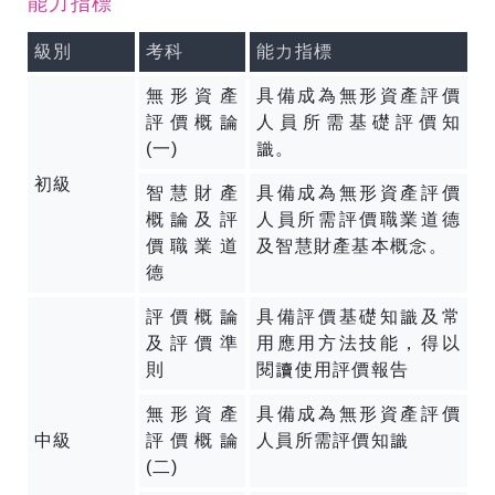
能力指標
級別
考科
能力指標
無形資產
具備成為無形資產評價
評價概論
人員所需基礎評價知
(一)
識。
初級
智慧財產
具備成為無形資產評價
概論及評
人員所需評價職業道德
價職業道
及智慧財產基本概念。
德
評價概論
具備評價基礎知識及常
及評價準
用應用方法技能，得以
則
閱讀使用評價報告
無形資產
具備成為無形資產評價
中級
評價概論
人員所需評價知識
(二)