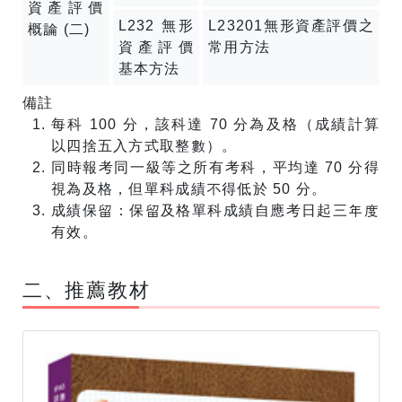
資產評價
L232 無形
L23201無形資產評價之
概論 (二)
資產評價
常用方法
基本方法
備註
每科 100 分，該科達 70 分為及格（成績計算
以四捨五入方式取整數）。
同時報考同一級等之所有考科，平均達 70 分得
視為及格，但單科成績不得低於 50 分。
成績保留：保留及格單科成績自應考日起三年度
有效。
​二、推薦教材