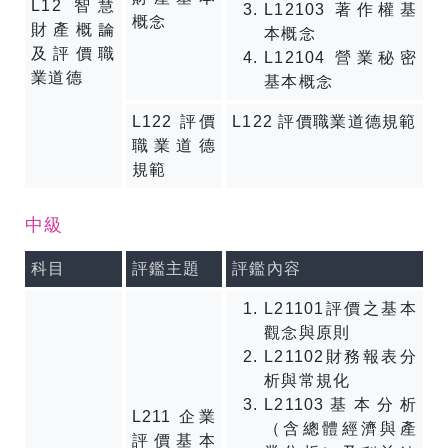
L12 智慧
L12103 著作權基
概念
財產概論
本概念
及評價職
L12104 營業秘密
業道德
基本概念
L122 評價
L122 評價職業道德規範
職業道德
規範
中級
科目
評鑑主題
評鑑內容
L21101評價之基本
觀念與原則
L21102財務報表分
析與常規化
L21103基本分析
L211 企業
（含總體經濟與產
評價基本