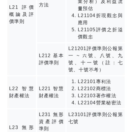
業分析）及利益流
方法
L21 評價
量預估
概論及評
L21104折現觀念與
價準則
應用
L21105評價之折溢
價觀念
L21201評價準則公報第
L212 基本
一 ~ 六號、八號、九
評價準則
號、十一號（註：七
號、十號不考）
L22101專利法
L22 智慧
L221 智慧
L22102商標法
財產權法
財產權法
L22103著作權法
L22104營業秘密法
L231 無形
L23101評價準則公報第
資產評價
七號
L23 無形
準則