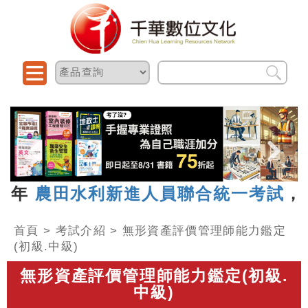
年
農田水利新進人員聯合統一考試
，報名
首頁
>
考試介紹
>
無形資產評價管理師能力鑑定
(初級.中級)
無形資產評價管理師能力鑑定(初級.
中級)