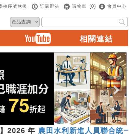
學校序號兌換
訂購辦法
購物車
(0)
會員中心
相關連結
26 年
農田水利新進人員聯合統一考試