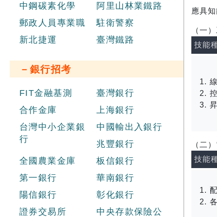
中鋼碳素化學
阿里山林業鐵路
應具知
郵政人員專業職
駐衛警察
（一）
新北捷運
臺灣鐵路
技能
－銀行招考
FIT金融基測
臺灣銀行
合作金庫
上海銀行
台灣中小企業銀
中國輸出入銀行
行
兆豐銀行
（二）
技能
全國農業金庫
板信銀行
第一銀行
華南銀行
陽信銀行
彰化銀行
證券交易所
中央存款保險公