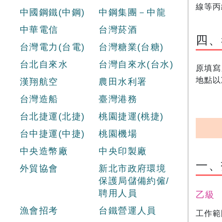
線等丙
中國鋼鐵(中鋼)
中鋼集團－中龍
中華電信
台灣菸酒
四、
台灣電力(台電)
台灣糖業(台糖)
台北自來水
台灣自來水(台水)
原填寫
地點以
漢翔航空
農田水利署
台灣造船
臺灣港務
台北捷運(北捷)
桃園捷運(桃捷)
台中捷運(中捷)
桃園機場
中央造幣廠
中央印製廠
一、
外貿協會
新北市政府環境
保護局儲備約僱/
聘用人員
乙級
漁會招考
台鐵營運人員
工作範