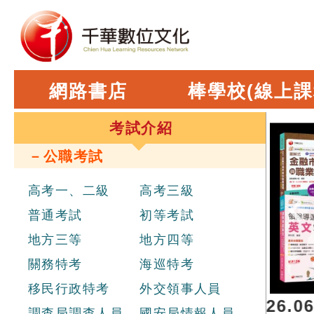
網路書店
棒學校(線上課
考試介紹
－公職考試
高考一、二級
高考三級
普通考試
初等考試
地方三等
地方四等
關務特考
海巡特考
移民行政特考
外交領事人員
辦理聯合招考
，報名日期 2026.06.2
調查局調查人員
國安局情報人員