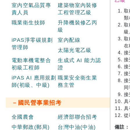
室內空氣品質專
建築物室內裝修
取
責人員
工程管理乙級
類
職業衛生技師
升降機裝修乙丙
取
級
級
取
iPAS淨零碳規劃
室內配線
在
管理師
太陽光電乙級
接
接
電動車機電整合
生成式 AI 能力認
接
初級工程師
證
接
iPAS AI 應用規劃
職業安全衛生業
接
師(初級、中級)
務主管
同
接
具
－國民營事業招考
具
從
全國農會
經濟部聯合招考
中華郵政(郵局)
台灣中油(中油)
備註：