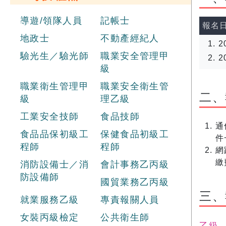
導遊/領隊人員
記帳士
報名
地政士
不動產經紀人
2
驗光生／驗光師
職業安全管理甲
2
級
職業衛生管理甲
職業安全衛生管
二、
級
理乙級
工業安全技師
食品技師
通
食品品保初級工
保健食品初級工
件
程師
程師
網
繳
消防設備士／消
會計事務乙丙級
防設備師
國貿業務乙丙級
三、
就業服務乙級
專責報關人員
女裝丙級檢定
公共衛生師
乙級