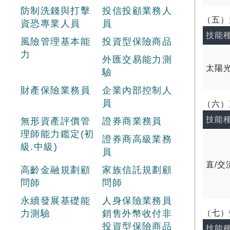
防制洗錢與打擊
投信投顧業務人
（五）
資恐專業人員
員
技能
風險管理基本能
投資型保險商品
力
外匯交易能力測
太陽
驗
財產保險業務員
企業內部控制人
員
（六）
技能
無形資產評價管
證券商業務員
理師能力鑑定(初
證券商高級業務
級.中級)
員
直/
高齡金融規劃顧
家族信託規劃顧
問師
問師
永續發展基礎能
人身保險業務員
（七）
力測驗
銷售外幣收付非
投資型保險商品
技能