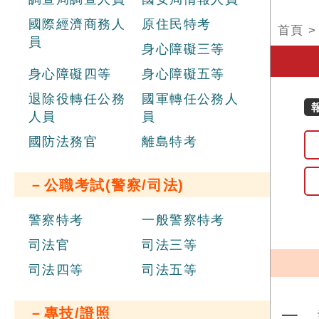
國際經濟商務人
原住民特考
首頁
員
身心障礙三等
身心障礙四等
身心障礙五等
退除役轉任公務
國軍轉任公務人
人員
員
國防法務官
離島特考
－公職考試(警察/司法)
警察特考
一般警察特考
司法官
司法三等
司法四等
司法五等
－專技/證照
一、