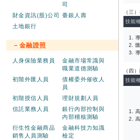
司
（三）
財金資訊(股)公司
臺銀人壽
技能
土地銀行
－金融證照
人身保險業務員
金融市場常識與
職業道德測驗
（四）
初階外匯人員
債權委外催收人
技能
員
初階授信人員
理財規劃人員
信託業務人員
銀行內部控制與
內部稽核測驗
衍生性金融商品
金融科技力知識
銷售人員測驗
檢定