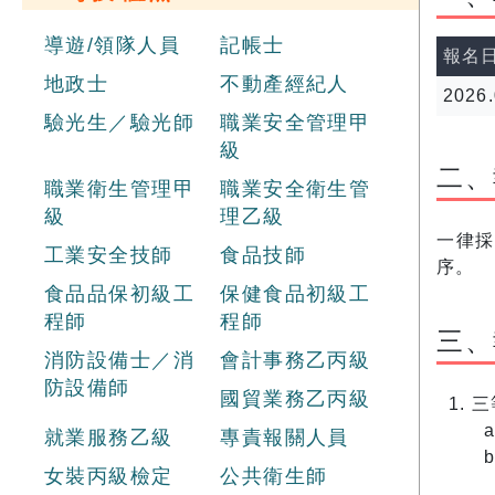
導遊/領隊人員
記帳士
報名
地政士
不動產經紀人
2026.
驗光生／驗光師
職業安全管理甲
級
二、
職業衛生管理甲
職業安全衛生管
級
理乙級
一律
工業安全技師
食品技師
序。
食品品保初級工
保健食品初級工
程師
程師
三、
消防設備士／消
會計事務乙丙級
防設備師
國貿業務乙丙級
三
就業服務乙級
專責報關人員
女裝丙級檢定
公共衛生師