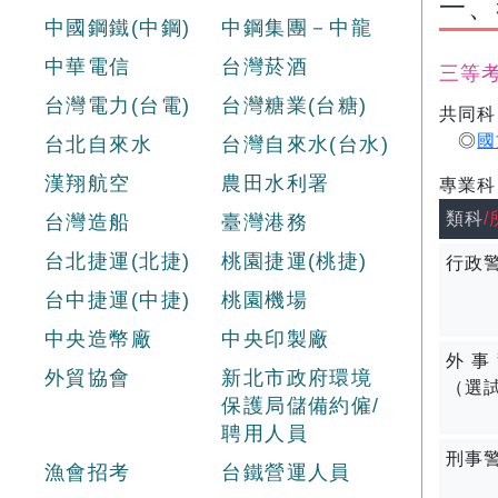
一、
中國鋼鐵(中鋼)
中鋼集團－中龍
中華電信
台灣菸酒
三等
台灣電力(台電)
台灣糖業(台糖)
共同科
◎
國
台北自來水
台灣自來水(台水)
漢翔航空
農田水利署
專業科
類科
台灣造船
臺灣港務
台北捷運(北捷)
桃園捷運(桃捷)
行政
台中捷運(中捷)
桃園機場
中央造幣廠
中央印製廠
外事
外貿協會
新北市政府環境
（選
保護局儲備約僱/
聘用人員
刑事
漁會招考
台鐵營運人員