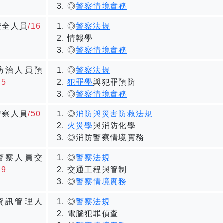
◎
警察情境實務
安全人員
/16
◎
警察法規
情報學
◎
警察情境實務
防治人員預
◎
警察法規
15
犯罪學
與犯罪預防
◎
警察情境實務
警察人員
/50
◎
消防與災害防救法規
火災學
與消防化學
◎消防警察情境實務
警察人員交
◎
警察法規
29
交通工程與管制
◎
警察情境實務
資訊管理人
◎
警察法規
電腦犯罪偵查