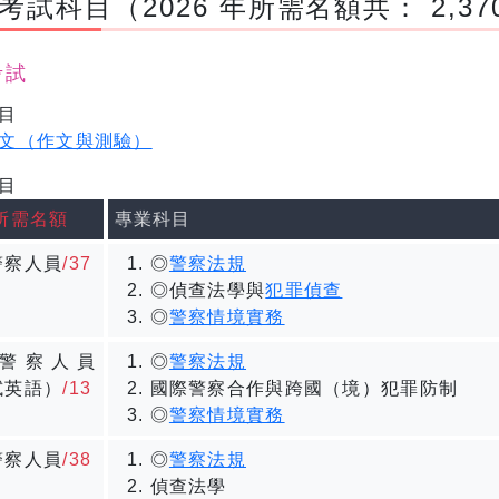
考試科目
（2026 年所需名額共： 2,37
考試
目
文（作文與測驗）
目
/所需名額
專業科目
警察人員
/37
◎
警察法規
◎偵查法學與
犯罪偵查
◎
警察情境實務
警察人員
◎
警察法規
試英語）
/13
國際警察合作與跨國（境）犯罪防制
◎
警察情境實務
警察人員
/38
◎
警察法規
偵查法學