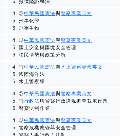
數位鑑識執法
◎
中華民國憲法
與
警察專業英文
刑事化學
刑事生物
◎
中華民國憲法
與
警察專業英文
國土安全與國境安全管理
移民情勢與政策分析
◎
中華民國憲法
與
水上警察專業英文
國際海洋法
水上警察學
◎
中華民國憲法
與
警察專業英文
◎
行政法
與警察行政違規調查裁處作業
警察法制作業
◎
中華民國憲法
與
警察專業英文
警察危機應變與安全管理
警察人事行政與法制