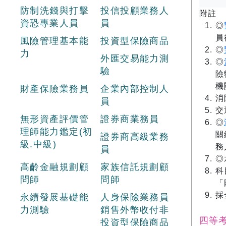
防制洗錢與打擊
投信投顧業務人
附註
資恐專業人員
員
◎
員
風險管理基本能
投資型保險商品
◎
力
外匯交易能力測
◎
驗
險
機
財產保險業務員
企業內部控制人
消
員
交
無形資產評價管
證券商業務員
◎
理師能力鑑定(初
關
證券商高級業務
級.中級)
務
員
◎
高齡金融規劃顧
家族信託規劃顧
科
問師
問師
「
採
永續發展基礎能
人身保險業務員
力測驗
銷售外幣收付非
四等
投資型保險商品