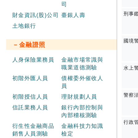
司
刑事
財金資訊(股)公司
臺銀人壽
土地銀行
國境
－金融證照
人身保險業務員
金融市場常識與
職業道德測驗
水上
初階外匯人員
債權委外催收人
員
警察
初階授信人員
理財規劃人員
信託業務人員
銀行內部控制與
內部稽核測驗
行政
衍生性金融商品
金融科技力知識
銷售人員測驗
檢定