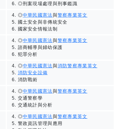
◎刑案現場處理與刑事鑑識
◎
中華民國憲法
與
警察專業英文
國土安全與非傳統安全
國家安全情報法制
◎
中華民國憲法
與
警察專業英文
諮商輔導與婦幼保護
犯罪分析
◎
中華民國憲法
與
消防警察專業英文
消防安全設備
消防戰術
◎
中華民國憲法
與
警察專業英文
交通警察學
交通統計與分析
◎
中華民國憲法
與
警察專業英文
警政資訊管理與應用