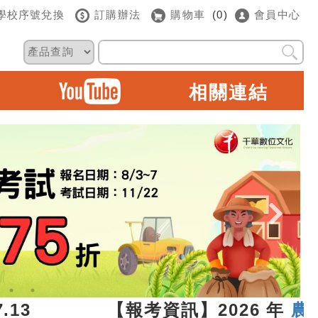
學校序號兌換
訂購辦法
購物車
(0)
會員中心
相關連結
07.13 【報考資訊】2026 年
農田水