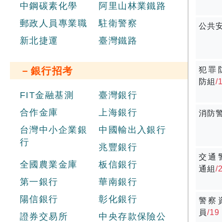
中鋼碳素化學
阿里山林業鐵路
郵政人員專業職
駐衛警察
公共
新北捷運
臺灣鐵路
－銀行招考
犯罪
防組
/
FIT金融基測
臺灣銀行
合作金庫
上海銀行
消防
台灣中小企業銀
中國輸出入銀行
行
兆豐銀行
交通
全國農業金庫
板信銀行
通組
/
第一銀行
華南銀行
陽信銀行
彰化銀行
警察
員
/19
證券交易所
中央存款保險公