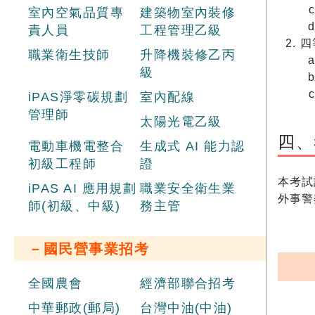
室內空氣品質專
建築物室內裝修
責人員
工程管理乙級
四
職業衛生技師
升降機裝修乙丙
級
iPAS淨零碳規劃
室內配線
管理師
太陽光電乙級
四、
電動車機電整合
生成式 AI 能力認
初級工程師
證
本考試
iPAS AI 應用規劃
職業安全衛生業
外事警
師(初級、中級)
務主管
－國民營事業招考
全國農會
經濟部聯合招考
中華郵政(郵局)
台灣中油(中油)