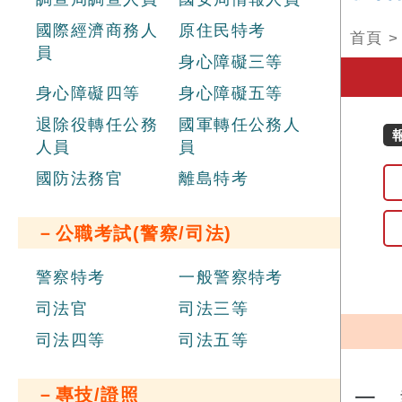
國際經濟商務人
原住民特考
首頁
員
身心障礙三等
身心障礙四等
身心障礙五等
退除役轉任公務
國軍轉任公務人
人員
員
國防法務官
離島特考
－公職考試(警察/司法)
警察特考
一般警察特考
司法官
司法三等
司法四等
司法五等
－專技/證照
一、