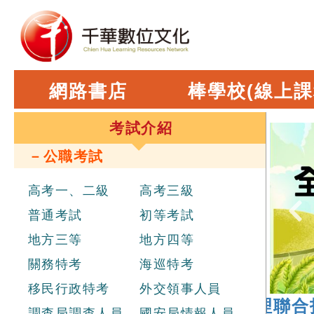
網路書店
棒學校(線上課
考試介紹
－公職考試
高考一、二級
高考三級
普通考試
初等考試
地方三等
地方四等
關務特考
海巡特考
移民行政特考
外交領事人員
026 年
經濟部新進職員辦理聯合招考
調查局調查人員
國安局情報人員