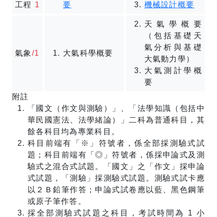
工程
1
要
機械設計概要
天氣學概要
（包括基礎天
氣分析與基礎
氣象
/1
大氣科學概要
大氣動力學）
大氣測計學概
要
附註
「國文（作文與測驗）」、「法學知識（包括中
華民國憲法、法學緒論）」二科為普通科目，其
餘各科目均為專業科目。
科目前端有「※」符號者，係全部採測驗式試
題；科目前端有「◎」符號者，係採申論式及測
驗式之混合式試題。「國文」之「作文」採申論
式試題，「測驗」採測驗式試題。測驗式試卡應
以２Ｂ鉛筆作答；申論式試卷應以藍、黑色鋼筆
或原子筆作答。
採全部測驗式試題之科目，考試時間為 1 小