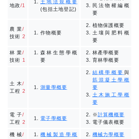
土地法規概要
地政
/1
民法物權編概
(包括土地登記)
要
植物保護概要
農業
/
作物概要
土壤與肥料概
技術
2
要
林業
/
森林生態學概
林產學概要
技術
1
要
育林學概要
結構學概要
與
筋混凝土學概
土木
/
測量學概要
要
工程
2
土木施工學概
要
電子
/
※
計算機概要
電子學概要
工程
2
電子儀表概要
機械
/
機械製造學概
機械力學概要