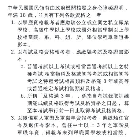
中華民國國民領有由政府機關核發之身心障礙證明，
年滿 18 歲，並具有下列各款資格之一者
以學歷資格報考者應繳驗公立或立案之私立職業
學校、高級中學以上學校或國外相當學制以上學
校相當院、系、科、組、所、學位學程畢業證書
影本。
以考試及格資格報考者，應繳驗考試及格證書影
本 。
普通考試以上考試或相當普通考試以上之特
種考試 相當類科及格或初等考試或相當初等
考試之特種考試相當類科及格滿 3 年或高等
或普通檢定考試相當類科及格者。
所稱「及格滿 3 年」，係指自考試錄取訓練
期滿成績及格取得考試及格資格之日起， 算
至本考試舉行前一日止取得考試及格資格。
以後備軍人軍階及軍職年資報考者，應繳驗任官
令及退伍令影本。曾任中士以上 3 年之軍階及
軍職年資，得報考未列舉職業學校或相當院、