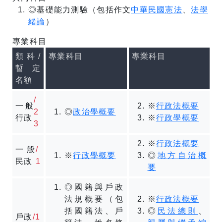
◎基礎能力測驗（包括作文
中華民國憲法
、
法學
緒論
）
專業科目
類科
/
專業科目
專業科目
暫定
名額
/
一般
※
行政法概要
2
◎
政治學概要
行政
※
行政學概要
3
※
行政法概要
一般
/
※
行政學概要
◎
地方自治概
民政
1
要
◎國籍與戶政
法規概要（包
※
行政法概要
括國籍法、戶
◎
民法總則
、
戶政
/1