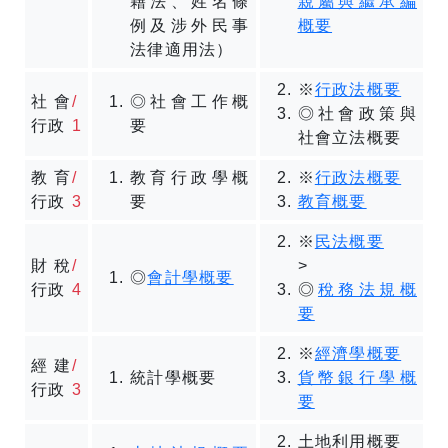
籍法、姓名條
親屬與繼承編
例及涉外民事
概要
法律適用法）
※
行政法概要
社會
/
◎社會工作概
◎社會政策與
行政
1
要
社會立法概要
教育
/
教育行政學概
※
行政法概要
行政
3
要
教育概要
※
民法概要
財稅
/
>
◎
會計學概要
行政
4
◎
稅務法規概
要
※
經濟學概要
經建
/
統計學概要
貨幣銀行學概
行政
3
要
土地利用概要