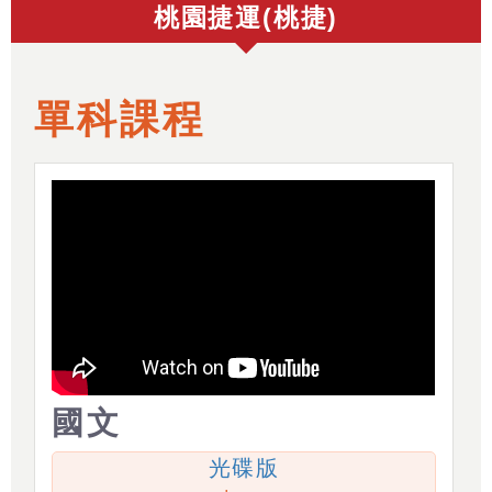
桃園捷運(桃捷)
單科課程
國文
光碟版