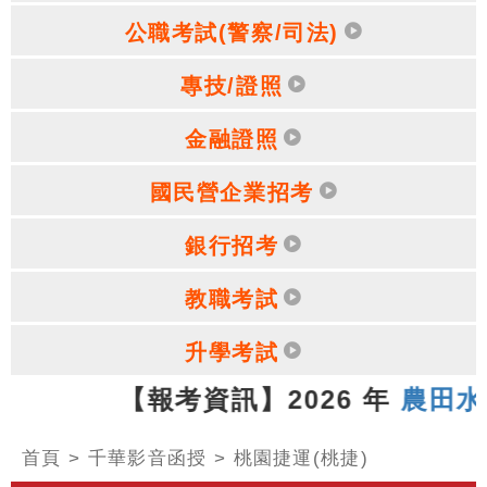
公職考試(警察/司法)
專技/證照
金融證照
國民營企業招考
銀行招考
教職考試
升學考試
.07.13 【報考資訊】2026 年
農田水
首頁
>
千華影音函授
>
桃園捷運(桃捷)