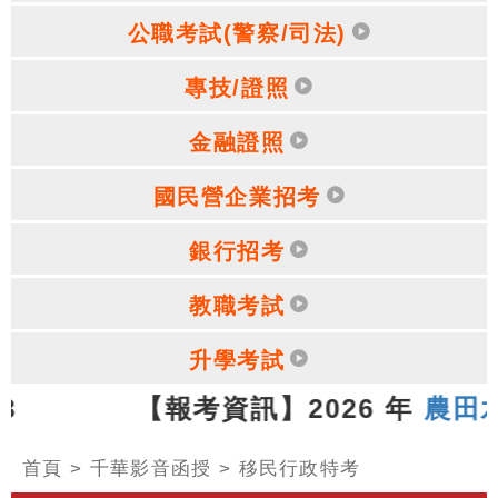
公職考試(警察/司法)
專技/證照
金融證照
國民營企業招考
銀行招考
教職考試
升學考試
6.07.13 【報考資訊】2026 年
農田水
首頁
>
千華影音函授
>
移民行政特考