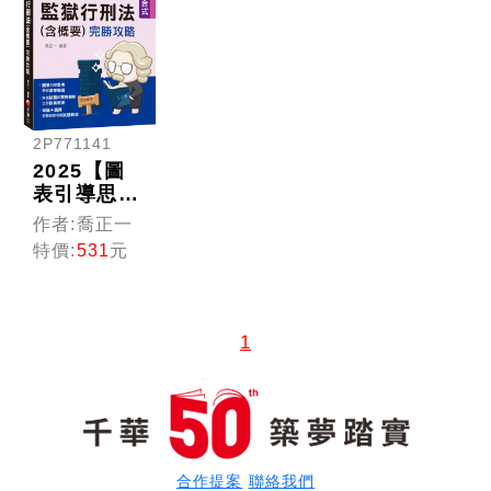
2P771141
2025【圖
表引導思考
深度學習】
作者:喬正一
監獄行刑法
特價:
531
元
(含概要)完
勝攻略（司
法特考／監
獄官／監所
1
管理員）
合作提案
聯絡我們