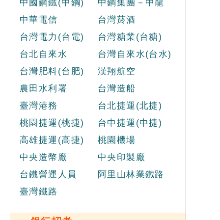
中國鋼鐵(中鋼)
中鋼集團－中龍
中華電信
台灣菸酒
台灣電力(台電)
台灣糖業(台糖)
台北自來水
台灣自來水(台水)
台灣肥料(台肥)
漢翔航空
農田水利署
台灣造船
臺灣港務
台北捷運(北捷)
桃園捷運(桃捷)
台中捷運(中捷)
高雄捷運(高捷)
桃園機場
中央造幣廠
中央印製廠
台鐵營運人員
阿里山林業鐵路
臺灣鐵路