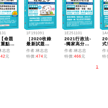
各
［
斷
131
1F191091
1E251101
1A
4【命題
［2020收錄
2021行政法-
2
+重點提
最新試題及
-獨家高分秘
式
現行考
解析］行政
方版測驗題
出
林志忠
作者:林志忠
作者:林志忠
作
度(含人
法輕鬆上手
攻略：獨家
法
442
元
特價:
474
元
特價:
466
元
特
政學)
［高考三
高分秘方，
華
2版］
級、地特三
易讀、易
(
1
普考／
等、各類三
懂、易記
九
特考／
等］
［十六版］
普
特考）
［高普考／
特
地方特考／
特
各類特考］