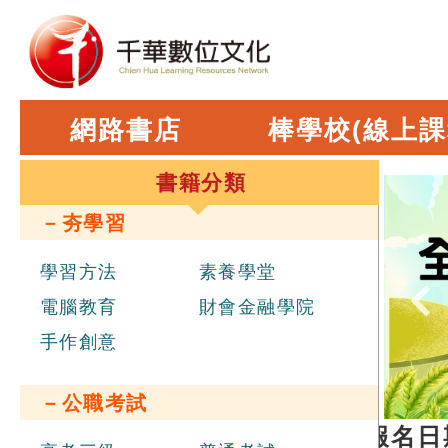
網路書店
棒學校(線上課
書籍分類
－夯學習
學習方法
素養學堂
電腦教育
財會金融學院
手作創意
－公職考試
部新進職員辦理聯合招考
，報名日期 202