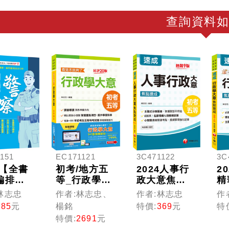
查詢資料如
151
EC171121
3C471122
3C
6【全書
初考/地方五
2024人事行
2
編排，
等_行政學大
政大意焦點
精
關鍵考
意1+1影音學
速成：心智
理
林志忠
作者:林志忠、
作者:林志忠
作
中華民
習包
圖濃縮關鍵
大
585
元
楊銘
特價:
369
元
特
(概要)
考點﹝初考
成
特價:
2691
元
七版）
／地方特考
試