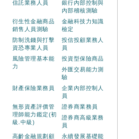
信託業務人員
銀行內部控制與
內部稽核測驗
衍生性金融商品
金融科技力知識
銷售人員測驗
檢定
防制洗錢與打擊
投信投顧業務人
資恐專業人員
員
風險管理基本能
投資型保險商品
力
外匯交易能力測
驗
財產保險業務員
企業內部控制人
員
無形資產評價管
證券商業務員
理師能力鑑定(初
證券商高級業務
級.中級)
員
高齡金融規劃顧
永續發展基礎能