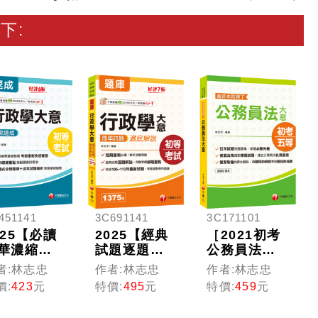
下:
451141
3C691141
3C171101
025【必讀
2025【經典
［2021初考
華濃縮整
試題逐題解
公務員法大
】行政學
說】行政學
全！］公務
者:林志忠
作者:林志忠
作者:林志忠
意焦點速
大意歷年試
員法大意--看
價:
423
元
特價:
495
元
特價:
459
元
（初等考
題澈底解說
這本就夠了
／各類五
[七版] （初