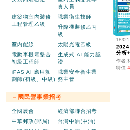
責人員
建築物室內裝修
職業衛生技師
工程管理乙級
升降機裝修乙丙
級
1F321
室內配線
太陽光電乙級
202
分析
電動車機電整合
生成式 AI 能力認
示】
作者:
初級工程師
證
銓制
特價:
事行
iPAS AI 應用規
職業安全衛生業
［3
劃師(初級、中級)
務主管
（高
地方
各類
－國民營事業招考
全國農會
經濟部聯合招考
中華郵政(郵局)
台灣中油(中油)