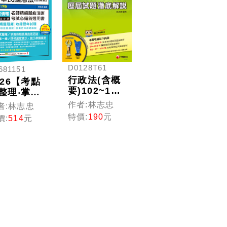
類特考〕
考、移民特
贈學習診
考]
測驗］
D0128T61
681151
行政法(含概
026【考點
要)102~103
整理‧掌握
年歷屆試題
題思路】
作者:林志忠
者:林志忠
澈底解說[高
學知識--中
特價:
190
元
價:
514
元
普、警察、
民國憲法
水利會]
含概要)（十
版）（高
考／地方
考／各類
考）