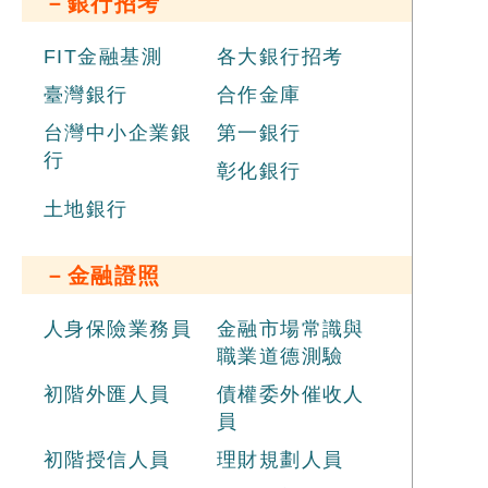
－銀行招考
FIT金融基測
各大銀行招考
臺灣銀行
合作金庫
台灣中小企業銀
第一銀行
行
彰化銀行
土地銀行
－金融證照
人身保險業務員
金融市場常識與
職業道德測驗
初階外匯人員
債權委外催收人
員
初階授信人員
理財規劃人員