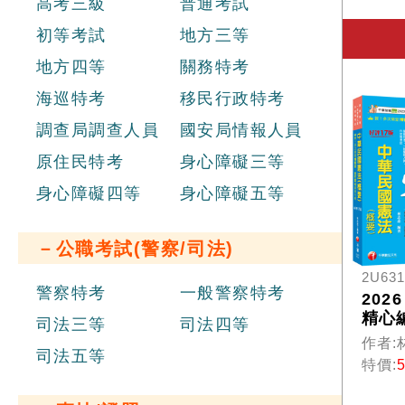
高考三級
普通考試
初等考試
地方三等
地方四等
關務特考
海巡特考
移民行政特考
調查局調查人員
國安局情報人員
原住民特考
身心障礙三等
身心障礙四等
身心障礙五等
－公職考試(警察/司法)
2U631
警察特考
一般警察特考
202
精心
司法三等
司法四等
掌握
作者:
司法五等
點】
特價:
國憲法
（十