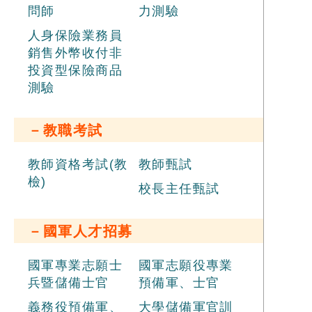
問師
力測驗
人身保險業務員
銷售外幣收付非
投資型保險商品
測驗
－教職考試
教師資格考試(教
教師甄試
檢)
校長主任甄試
－國軍人才招募
國軍專業志願士
國軍志願役專業
兵暨儲備士官
預備軍、士官
義務役預備軍、
大學儲備軍官訓