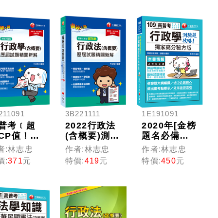
）
等考試／各
類五等）
211091
3B221111
1E191091
普考﹝超
2022行政法
2020年[金榜
CP值！高
(含概要)測驗
題名必備專
、各類特
式歷屆試題
書]行政學--
者:林志忠
作者:林志忠
作者:林志忠
實戰秘
精闢新解：
獨家高分秘
價:
371
元
特價:
419
元
特價:
450
元
﹞行政學
名師精編脈
方版測驗題
含概要)測驗
絡清晰，輕
攻略〔高普
歷屆試題
鬆掌握高
考、地方特
闢新解
分！［15
考、各類特
高普考／
版］[高普
考〕
方特考／
考、地方特