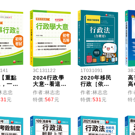
察特考
五等／各類
等
般警察
五等 ﹞[九
／升官
版]
試）
141
3C131122
1T031091
3B
5【重點
2024行政學
2020年移民
高
規，一本
大意--看這本
行政［依據
高
!】人
就夠了：掌
最新法規編
普
林志忠
作者:林志忠
作者:林志忠
作
大意--
握重點項
著］行政法
考
531
元
特價:
567
元
特價:
531
元
特
本就夠
目、提升學
(含概要)
笈
二十四
習效率［二
［移民行政
(
﹝初考／
十版］（初
特考］
式
五等﹞
等考試／地
精
方五等／各
〔
類五等）
地