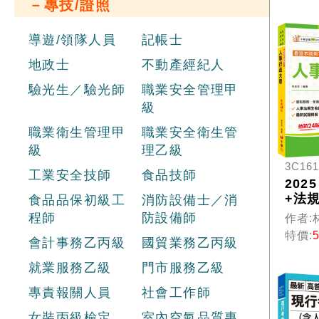
－專技/證照
（警
／一
人員
導遊/領隊人員
記帳士
等考
地政士
不動產經紀人
驗光生／驗光師
職業安全管理甲
級
職業衛生管理甲
職業安全衛生管
級
理乙級
3C161
工業安全技師
食品技師
202
+法
食品品保初級工
消防設備士／消
就GO
程師
防設備師
作者:
事行政
特價:
會計事務乙丙級
國貿業務乙丙級
看這
了 [
就業服務乙級
門市服務乙級
版]
各類
專責報關人員
社會工作師
女裝丙級檢定
室內空氣品質專