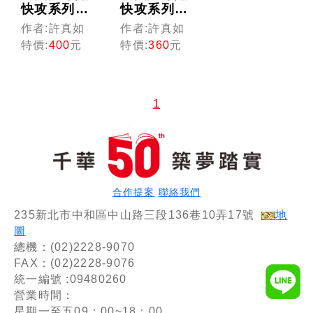
快攻系列】
快攻系列】
鐵路特考
中華郵政招
作者:許真如
作者:許真如
(光碟版函
考人員(光
特價:
400
元
特價:
360
元
授)
碟版函授)
1
合作提案
聯絡我們
235新北市中和區中山路三段136巷10弄17號
地
圖
總機：(02)2228-9070
FAX：(02)2228-9076
統一編號 :09480260
營業時間：
星期一至五09：00~18：00