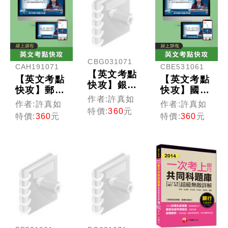
CBG031071
CAH191071
CBE531061
【英文考點
【英文考點
【英文考點
快攻】銀行
快攻】郵政
快攻】國民
招考(線上
作者:許真如
招考(線上
營事業(線
作者:許真如
作者:許真如
版)
版)
上版)
特價:
360
元
特價:
360
元
特價:
360
元