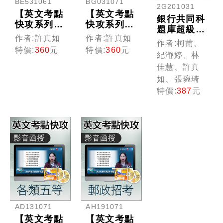
BE531061
BG031071
2G201031
【英文考點
【英文考點
銀行共同科
快攻系列】
快攻系列】
題庫超級無
國民營事業
銀行招考
作者:許真如
作者:許真如
敵詳解(102
作者:柯萳、
(光碟版函
(光碟版函
年度國文
特價:
360
元
特價:
360
元
紀瀞婷、林
授)
授)
+英文)【一
佳慧、許真
次考上銀行
如、張琬琦
系列】
特價:
387
元
AD131071
AH191071
【英文考點
【英文考點