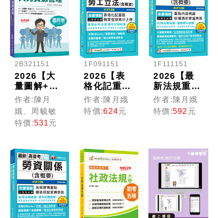
2B321151
1F091151
1F111151
2026【大
2026【表
2026【最
量圖解+表
格化記重
新法規重
格整理】人
點】勞工行
點】就業安
作者:陳月
作者:陳月娥
作者:陳月娥
力資源管理
政與勞工立
全制度(含
娥、周毓敏
特價:
624
元
特價:
592
元
(含概要)
法(含概要)
概要)〔十
特價:
531
元
［六版］
〔十五版〕
五版〕（高
（國民營／
（高普考／
普考／地方
經濟部／中
地方特考／
特考／各類
鋼／台酒／
各類特考）
特考）
北捷／高考
／警察）