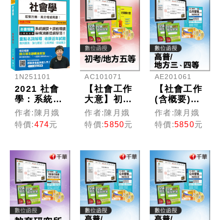
AC101071
AE201061
1N251101
【社會工作
【社會工作
2021 社會
大意】初考
(含概要)】
學：系統綱
／地方五等
高普考／三
要＋課前導
作者:陳月娥
作者:陳月娥
作者:陳月娥
(光碟版函
四等特考
讀，架構清
特價:
5850
元
特價:
5850
元
特價:
474
元
授)
(光碟版函
晰提綱挈
授)
領！〔十九
版〕（高普
考、地方特
考、調查
局、各類特
考）