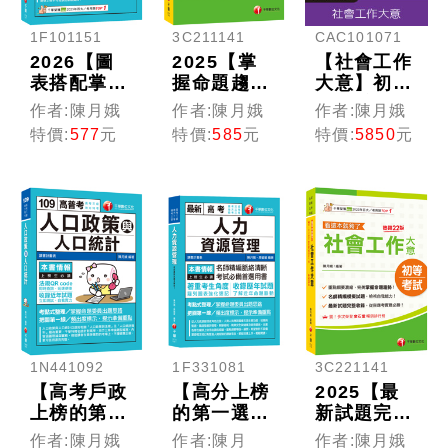
1F101151
3C211141
CAC101071
2026【圖
2025【掌
【社會工作
表搭配掌握
握命題趨
大意】初
焦點】勞資
勢】[初等
考/地方五
作者:陳月娥
作者:陳月娥
作者:陳月娥
關係(含概
考試]社政
等(線上版)
特價:
577
元
特價:
585
元
特價:
5850
元
要)〔十五
法規大意看
版〕（高普
這本就夠了
考／地方特
[22版]〔初
考／各類特
等考試〕
考）
1N441092
1F331081
3C221141
【高考戶政
【高分上榜
2025【最
上榜的第一
的第一選
新試題完整
選擇】人口
擇】人力資
收錄】社會
作者:陳月娥
作者:陳月
作者:陳月娥