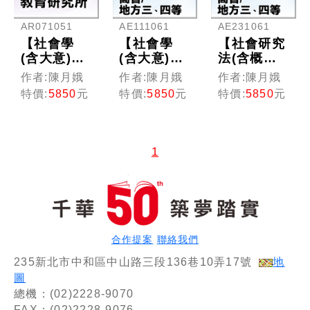
AR071051
AE111061
AE231061
【社會學
【社會學
【社會研究
(含大意)】
(含大意)】
法(含概
教育研究所
高普考／三
要)】 高普
作者:陳月娥
作者:陳月娥
作者:陳月娥
(光碟版函
四等特考
考／三四等
特價:
5850
元
特價:
5850
元
特價:
5850
元
授)
(光碟版函
特考(光碟
授)
版函授)
1
合作提案
聯絡我們
235新北市中和區中山路三段136巷10弄17號
地
圖
總機：(02)2228-9070
FAX：(02)2228-9076