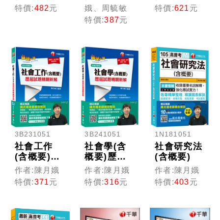
政策與人口
源管理(含
工作大意看
特價:
482
元
娥、周毓敏
特價:
621
元
統計[高普
概要)[高考
這本就夠了
特價:
387
元
考、地方特
三級／地特
[二十二版]
考]
三等／特考
（初等考
三等]
試/各類五
等）
3B231051
3B241051
1N181051
社會工作
社會學(含
社會研究法
(含概要)歷
概要)歷屆
(含概要)
屆試題精闢
試題精闢新
作者:陳月娥
作者:陳月娥
作者:陳月娥
新解
解
特價:
371
元
特價:
316
元
特價:
403
元